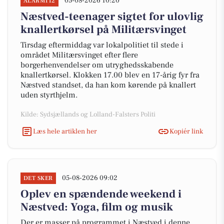
05-08-2026 10:20
ALARM112
Næstved-teenager sigtet for ulovlig
knallertkørsel på Militærsvinget
Tirsdag eftermiddag var lokalpolitiet til stede i
området Militærsvinget efter flere
borgerhenvendelser om utryghedsskabende
knallertkørsel. Klokken 17.00 blev en 17-årig fyr fra
Næstved standset, da han kom kørende på knallert
uden styrthjelm.
Kilde: Sydsjællands og Lolland-Falsters Politi
Læs hele artiklen her
Kopiér link
05-08-2026 09:02
DET SKER
Oplev en spændende weekend i
Næstved: Yoga, film og musik
Der er masser på programmet i Næstved i denne