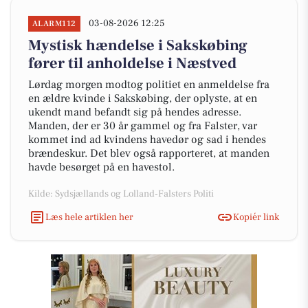
03-08-2026 12:25
ALARM112
Mystisk hændelse i Sakskøbing
fører til anholdelse i Næstved
Lørdag morgen modtog politiet en anmeldelse fra
en ældre kvinde i Sakskøbing, der oplyste, at en
ukendt mand befandt sig på hendes adresse.
Manden, der er 30 år gammel og fra Falster, var
kommet ind ad kvindens havedør og sad i hendes
brændeskur. Det blev også rapporteret, at manden
havde besørget på en havestol.
Kilde: Sydsjællands og Lolland-Falsters Politi
Læs hele artiklen her
Kopiér link