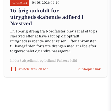
04-08-2026 09:20
ALARM112
16-årig anholdt for
utryghedsskabende adfærd i
Næstved
En 16-årig dreng fra Nordfalster blev sat af et tog i
Næstved efter at have råbt op og optrådt
utryghedsskabende under rejsen. Efter ankomsten
til banegården fortsatte drengen med at råbe efter
togpersonalet og andre passagerer.
Kilde: Sydsjællands og Lolland-Falsters Politi
Læs hele artiklen her
Kopiér link