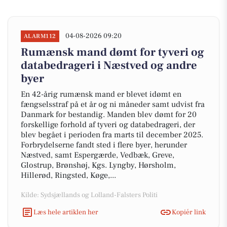
04-08-2026 09:20
ALARM112
Rumænsk mand dømt for tyveri og
databedrageri i Næstved og andre
byer
En 42-årig rumænsk mand er blevet idømt en
fængselsstraf på et år og ni måneder samt udvist fra
Danmark for bestandig. Manden blev dømt for 20
forskellige forhold af tyveri og databedrageri, der
blev begået i perioden fra marts til december 2025.
Forbrydelserne fandt sted i flere byer, herunder
Næstved, samt Espergærde, Vedbæk, Greve,
Glostrup, Brønshøj, Kgs. Lyngby, Hørsholm,
Hillerød, Ringsted, Køge,...
Kilde: Sydsjællands og Lolland-Falsters Politi
Læs hele artiklen her
Kopiér link