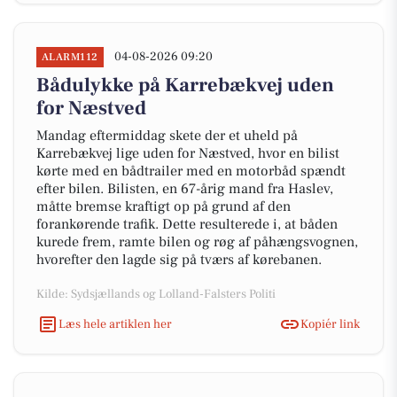
04-08-2026 09:20
ALARM112
Bådulykke på Karrebækvej uden
for Næstved
Mandag eftermiddag skete der et uheld på
Karrebækvej lige uden for Næstved, hvor en bilist
kørte med en bådtrailer med en motorbåd spændt
efter bilen. Bilisten, en 67-årig mand fra Haslev,
måtte bremse kraftigt op på grund af den
forankørende trafik. Dette resulterede i, at båden
kurede frem, ramte bilen og røg af påhængsvognen,
hvorefter den lagde sig på tværs af kørebanen.
Kilde: Sydsjællands og Lolland-Falsters Politi
Læs hele artiklen her
Kopiér link