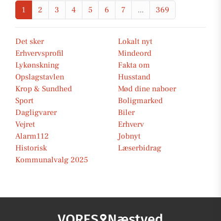
1
2
3
4
5
6
7
...
369
Det sker
Lokalt nyt
Erhvervsprofil
Mindeord
Lykønskning
Fakta om
Opslagstavlen
Husstand
Krop & Sundhed
Mød dine naboer
Sport
Boligmarked
Dagligvarer
Biler
Vejret
Erhverv
Alarm112
Jobnyt
Historisk
Læserbidrag
Kommunalvalg 2025
VORES
Næstved