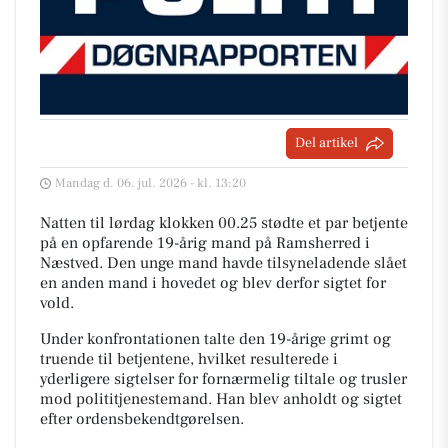
Del artikel
Mandag d. 06. jul. 2026 - kl. 13:20
Natten til lørdag klokken 00.25 stødte et par betjente
på en opfarende 19-årig mand på Ramsherred i
Næstved. Den unge mand havde tilsyneladende slået
en anden mand i hovedet og blev derfor sigtet for
vold.
Under konfrontationen talte den 19-årige grimt og
truende til betjentene, hvilket resulterede i
yderligere sigtelser for fornærmelig tiltale og trusler
mod polititjenestemand. Han blev anholdt og sigtet
efter ordensbekendtgørelsen.