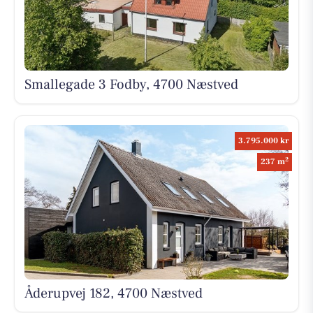
Smallegade 3 Fodby, 4700 Næstved
3.795.000 kr
2
237 m
Åderupvej 182, 4700 Næstved