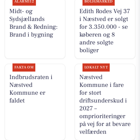
ALARM112
BOLIGMARKED
Midt- og
Edith Rodes Vej 37
Sydsjællands
i Næstved er solgt
Brand & Redning:
for 3.350.000 - se
Brand i bygning
køberen og 8
andre solgte
boliger
FAKTA OM
LOKALT NYT
Indbrudsraten i
Næstved
Næstved
Kommune i fare
Kommune er
for stort
faldet
driftsunderskud i
2027 –
omprioriteringer
på vej for at bevare
velfærden