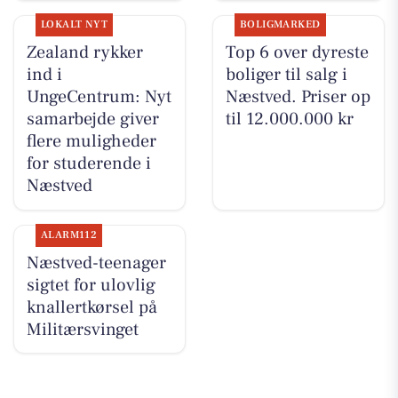
LOKALT NYT
BOLIGMARKED
Zealand rykker
Top 6 over dyreste
ind i
boliger til salg i
UngeCentrum: Nyt
Næstved. Priser op
samarbejde giver
til 12.000.000 kr
flere muligheder
for studerende i
Næstved
ALARM112
Næstved-teenager
sigtet for ulovlig
knallertkørsel på
Militærsvinget