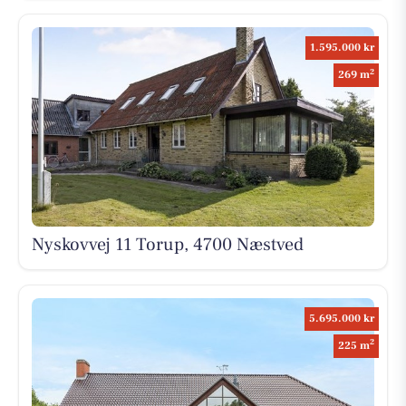
1.595.000 kr
2
269 m
Nyskovvej 11 Torup, 4700 Næstved
5.695.000 kr
2
225 m