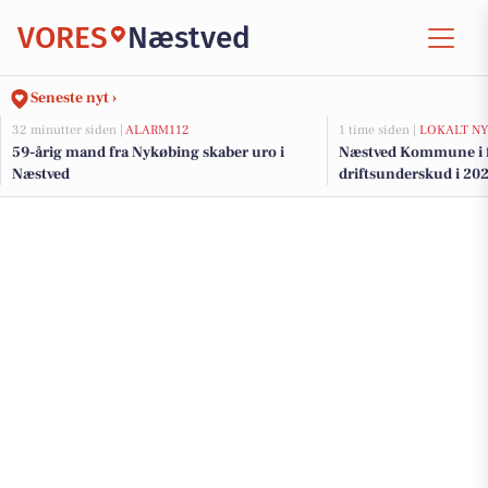
VORES
Næstved
Seneste nyt ›
32 minutter siden |
ALARM112
1 time siden |
LOKALT NY
59-årig mand fra Nykøbing skaber uro i
Næstved Kommune i fa
Næstved
driftsunderskud i 202
på vej for at bevare v