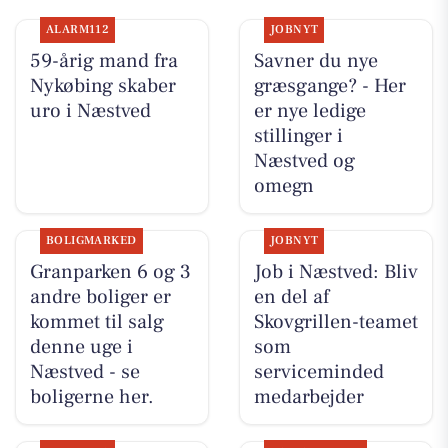
ALARM112
JOBNYT
59-årig mand fra
Savner du nye
Nykøbing skaber
græsgange? - Her
uro i Næstved
er nye ledige
stillinger i
Næstved og
omegn
BOLIGMARKED
JOBNYT
Granparken 6 og 3
Job i Næstved: Bliv
andre boliger er
en del af
kommet til salg
Skovgrillen-teamet
denne uge i
som
Næstved - se
serviceminded
boligerne her.
medarbejder