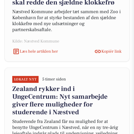
skal redde den sjældne klokkefrø
Næstved Kommune arbejder tæt sammen med Zoo i
København for at styrke bestanden af den sjældne
klokkefrø med nye udsætninger og
partnerskabsaftale.
Kilde: Næstved Kommune
Læs hele artiklen her
Kopiér link
5 timer siden
LOKALT NYT
Zealand rykker ind i
UngeCentrum: Nyt samarbejde
giver flere muligheder for
studerende i Næstved
Studerende fra Zealand får nu mulighed for at
benytte UngeCentrum i Næstved, når en ny tre-årig
lejeaftale indgår plads til undervisning, vejledning