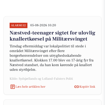
05-08-2026 10:20
ALARM112
Næstved-teenager sigtet for ulovlig
knallertkørsel på Militærsvinget
Tirsdag eftermiddag var lokalpolitiet til stede i
området Militærsvinget efter flere
borgerhenvendelser om utryghedsskabende
knallertkørsel. Klokken 17.00 blev en 17-årig fyr fra
Næstved standset, da han kom kørende på knallert
uden styrthjelm.
Kilde: Sydsjællands og Lolland-Falsters Politi
Læs hele artiklen her
Kopiér link