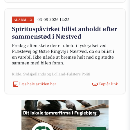
03-08-2026 12:25
ALARM112
Spirituspåvirket bilist anholdt efter
sammenstød i Næstved
Fredag aften skete der et uheld i lyskrydset ved
Præstøvej og Østre Ringvej i Næstved, da en bilist i
en varebil ikke nåede at bremse helt ned og stødte
sammen med bilen foran.
Kilde: Sydsjællands og Lolland-Falsters Politi
Læs hele artiklen her
Kopiér link