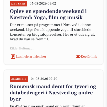
05-08-2026 09:02
DET SKER
Oplev en spændende weekend i
Næstved: Yoga, film og musik
Der er masser på programmet i Næstved i denne
weekend. Lige fra afslappende yoga til storslåede
koncerter og biografoplevelser. Her er et udvalg af,
hvad du kan se frem til.
Kilde: Kultunaut
Læs hele artiklen her
Kopiér link
04-08-2026 09:20
ALARM112
Rumænsk mand dømt for tyveri og
databedrageri i Næstved og andre
byer
En 42-årig rumænsk mand er blevet idømt en