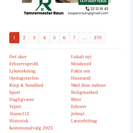
1
2
3
4
5
6
7
...
370
Det sker
Lokalt nyt
Erhvervsprofil
Mindeord
Lykønskning
Fakta om
Opslagstavlen
Husstand
Krop & Sundhed
Mød dine naboer
Sport
Boligmarked
Dagligvarer
Biler
Vejret
Erhverv
Alarm112
Jobnyt
Historisk
Læserbidrag
Kommunalvalg 2025