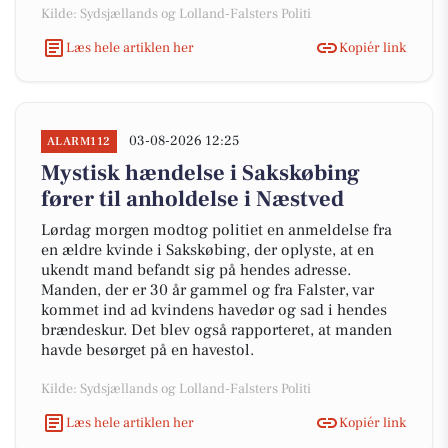
Kilde: Sydsjællands og Lolland-Falsters Politi
Læs hele artiklen her
Kopiér link
03-08-2026 12:25
ALARM112
Mystisk hændelse i Sakskøbing
fører til anholdelse i Næstved
Lørdag morgen modtog politiet en anmeldelse fra
en ældre kvinde i Sakskøbing, der oplyste, at en
ukendt mand befandt sig på hendes adresse.
Manden, der er 30 år gammel og fra Falster, var
kommet ind ad kvindens havedør og sad i hendes
brændeskur. Det blev også rapporteret, at manden
havde besørget på en havestol.
Kilde: Sydsjællands og Lolland-Falsters Politi
Læs hele artiklen her
Kopiér link