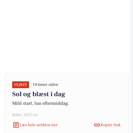
14 timer siden
VEJRET
Sol og blæst i dag
Mild start, lun eftermiddag.
Kilde: MET.no
Læs hele artiklen her
Kopiér link