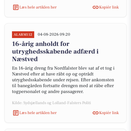
Læs hele artiklen her
Kopiér link
04-08-2026 09:20
ALARM112
16-årig anholdt for
utryghedsskabende adfærd i
Næstved
En 16-årig dreng fra Nordfalster blev sat af et tog i
Næstved efter at have råbt op og optrådt
utryghedsskabende under rejsen. Efter ankomsten
til banegården fortsatte drengen med at råbe efter
togpersonalet og andre passagerer.
Kilde: Sydsjællands og Lolland-Falsters Politi
Læs hele artiklen her
Kopiér link