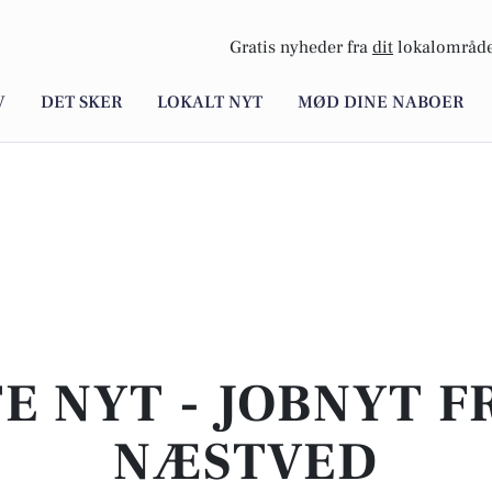
Gratis nyheder fra
dit
lokalområde
V
DET SKER
LOKALT NYT
MØD DINE NABOER
E NYT - JOBNYT F
NÆSTVED