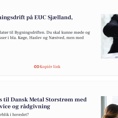
gningsdrift på EUC Sjælland,
latør til Bygningsdriften. Du skal kunne møde og
esser i bla. Køge, Haslev og Næstved, men med
Kopiér link
 til Dansk Metal Storstrøm med
rvice og rådgivning
rblik i hovedet?