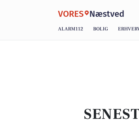
VORES
Næstved
ALARM112
BOLIG
ERHVER
SENEST