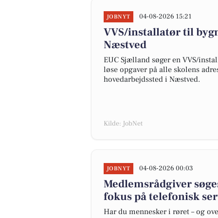
04-08-2026 15:21
JOBNYT
VVS/installatør til by
Næstved
EUC Sjælland søger en VVS/instal
løse opgaver på alle skolens adr
hovedarbejdssted i Næstved.
Kilde: JobNet
04-08-2026 00:03
JOBNYT
Medlemsrådgiver søges
fokus på telefonisk se
Har du mennesker i røret – og ove