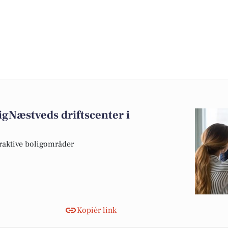
ligNæstveds driftscenter i
ttraktive boligområder
Kopiér link