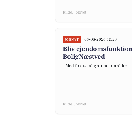
Kilde: JobNet
03-08-2026 12:23
JOBNYT
Bliv ejendomsfunktio
BoligNæstved
- Med fokus på grønne områder
Kilde: JobNet