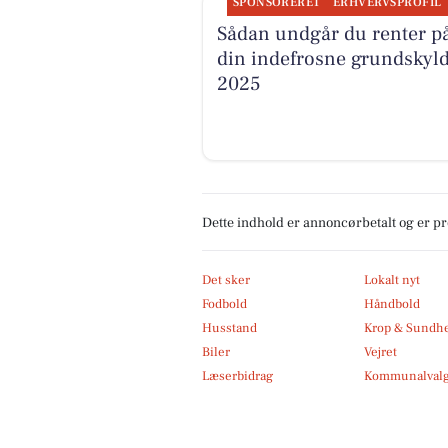
SPONSORERET
ERHVERVSPROFIL
Sådan undgår du renter p
din indefrosne grundskyld
2025
Dette indhold er annoncørbetalt og er 
Det sker
Lokalt nyt
Fodbold
Håndbold
Husstand
Krop & Sundh
Biler
Vejret
Læserbidrag
Kommunalvalg