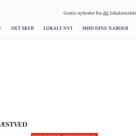
Gratis nyheder fra
dit
lokalområde
V
DET SKER
LOKALT NYT
MØD DINE NABOER
NÆSTVED