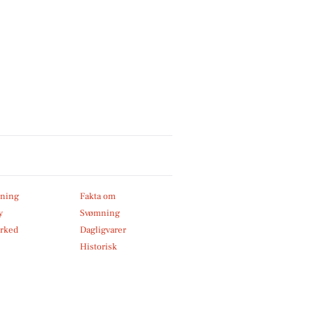
ning
Fakta om
y
Svømning
rked
Dagligvarer
Historisk