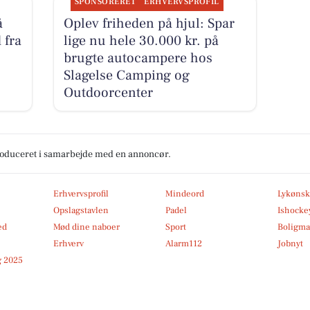
SPONSORERET
ERHVERVSPROFIL
å
Oplev friheden på hjul: Spar
 fra
lige nu hele 30.000 kr. på
brugte autocampere hos
Slagelse Camping og
Outdoorcenter
produceret i samarbejde med en annoncør.
Erhvervsprofil
Mindeord
Lykønsk
Opslagstavlen
Padel
Ishocke
ed
Mød dine naboer
Sport
Boligma
Erhverv
Alarm112
Jobnyt
 2025