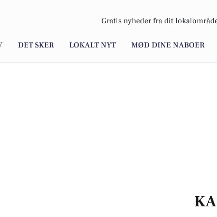
Gratis nyheder fra
dit
lokalområde
V
DET SKER
LOKALT NYT
MØD DINE NABOER
KA