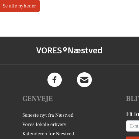
Se alle nyheder
VORES
Næstved
GENVEJE
BLI
Få l
Seneste nyt fra Næstved
Email
Vores lokale erhverv
Kalenderen for Næstved