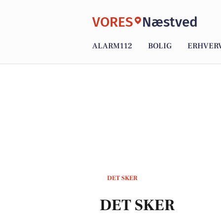
VORES
Næstved
ALARM112
BOLIG
ERHVER
DET SKER
DET SKER