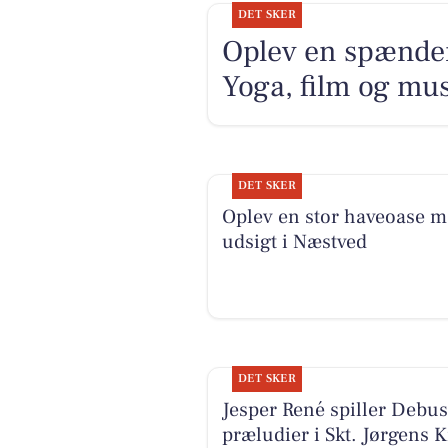
DET SKER
Oplev en spænde
Yoga, film og mu
DET SKER
Oplev en stor haveoase 
udsigt i Næstved
DET SKER
Jesper René spiller Debu
præludier i Skt. Jørgens K