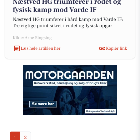
Næstved HG triumferer i rodet og
fysisk kamp mod Varde IF
Næstved HG triumferer i hård kamp mod Varde IF:
Tre vigtige point sikret i rodet og fysisk opgør
Kilde: Arne Ringsing
Læs hele artiklen her
Kopiér link
1
2