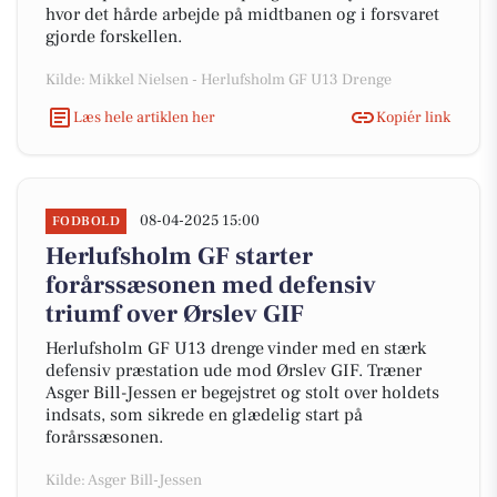
hvor det hårde arbejde på midtbanen og i forsvaret
gjorde forskellen.
Kilde: Mikkel Nielsen - Herlufsholm GF U13 Drenge
Læs hele artiklen her
Kopiér link
08-04-2025 15:00
FODBOLD
Herlufsholm GF starter
forårssæsonen med defensiv
triumf over Ørslev GIF
Herlufsholm GF U13 drenge vinder med en stærk
defensiv præstation ude mod Ørslev GIF. Træner
Asger Bill-Jessen er begejstret og stolt over holdets
indsats, som sikrede en glædelig start på
forårssæsonen.
Kilde: Asger Bill-Jessen