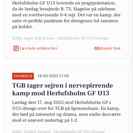
Herlufsholm GF U13 leverede en pragtpræstation,
da de lørdag besejrede B. 73, Slagelse på udebane
med en overbevisende 0-4 sejr. Det var en kamp, der
satte et perfekt punktum for drengenes tid sammen
på holdet.
Kilde: Asger Bill-Jessen - Herlufsholm GF U13 Drenge
Læs hele artiklen her
Kopiér link
18-05-2025 17:05
FODBOLD
TGB tager sejren i nervepirrende
kamp mod Herlufsholm GF U13
Lørdag den 17. maj 2025 stod Herlufsholm GF's
U13-drenge over for TGB på hjemmebane. En kamp,
der bød på intensitet og drama, men endte desværre
med et snævert nederlag på 1-2.
Kilde: Mikkel Nielsen - Herlufsholm GF U13 Drenge