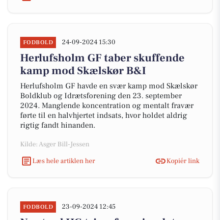
24-09-2024 15:30
FODBOLD
Herlufsholm GF taber skuffende
kamp mod Skælskør B&I
Herlufsholm GF havde en svær kamp mod Skælskør
Boldklub og Idrætsforening den 23. september
2024. Manglende koncentration og mentalt fravær
førte til en halvhjertet indsats, hvor holdet aldrig
rigtig fandt hinanden.
Kilde: Asger Bill-Jessen
Læs hele artiklen her
Kopiér link
23-09-2024 12:45
FODBOLD