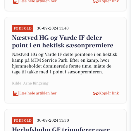
Læs hele artiklen her
Kopiér link
30-09-2024 11:40
FODBOLD
Næstved HG og Varde IF deler
point i en hektisk sæsonpremiere
Næstved HG og Varde IF delte pointene i en hektisk
kamp på MTM Service Park. Efter en kamp, hvor
hjemmeholdet dominerede første time, måtte de
tage til takke med 1 point i sæsonpremieren.
Kilde: Arne Ringsing
Læs hele artiklen her
Kopiér link
30-09-2024 11:30
FODBOLD
Herlufsholm GF triumferer over