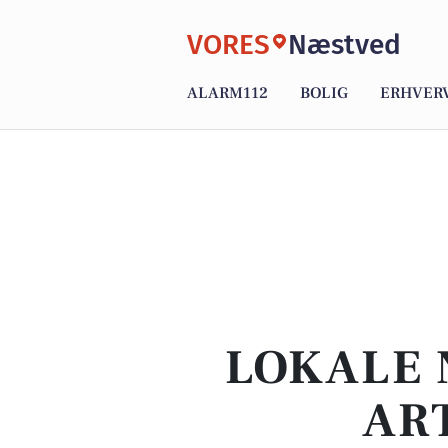
VORES
Næstved
ALARM112
BOLIG
ERHVER
LOKALE 
AR