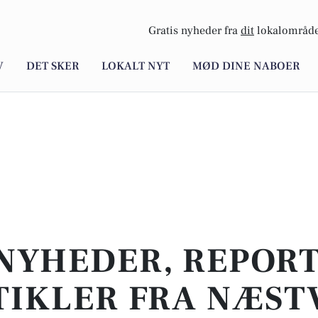
Gratis nyheder fra
dit
lokalområde
V
DET SKER
LOKALT NYT
MØD DINE NABOER
NYHEDER, REPOR
TIKLER FRA NÆST