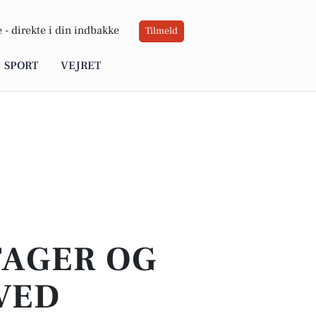
 -
direkte i din indbakke
Tilmeld
SPORT
VEJRET
TAGER OG
VED