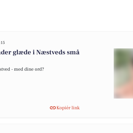
:15
nder glæde i Næstveds små
stved - med dine ord?
Kopiér link