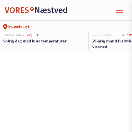
VORES
Næstved
Seneste nyt ›
5 timer siden |
VEJRET
07-08-2026 10:20 |
ALAR
Solrig dag med lune temperaturer
59-årig mand fra Nyk
Næstved