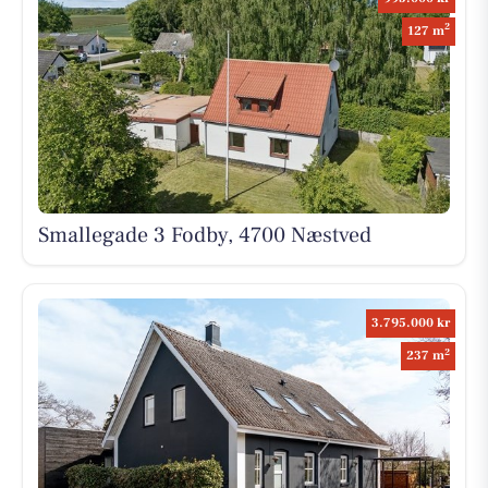
2
127 m
Smallegade 3 Fodby, 4700 Næstved
3.795.000 kr
2
237 m