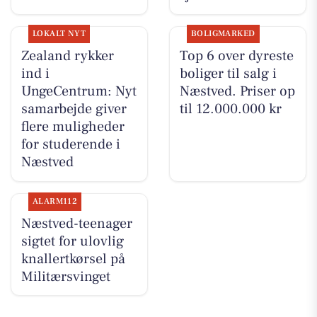
LOKALT NYT
BOLIGMARKED
Zealand rykker
Top 6 over dyreste
ind i
boliger til salg i
UngeCentrum: Nyt
Næstved. Priser op
samarbejde giver
til 12.000.000 kr
flere muligheder
for studerende i
Næstved
ALARM112
Næstved-teenager
sigtet for ulovlig
knallertkørsel på
Militærsvinget