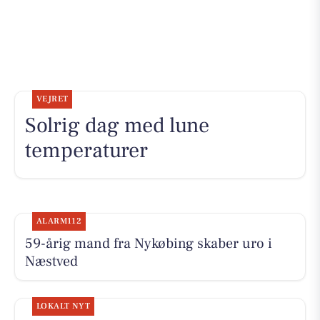
VEJRET
Solrig dag med lune
temperaturer
ALARM112
59-årig mand fra Nykøbing skaber uro i
Næstved
LOKALT NYT