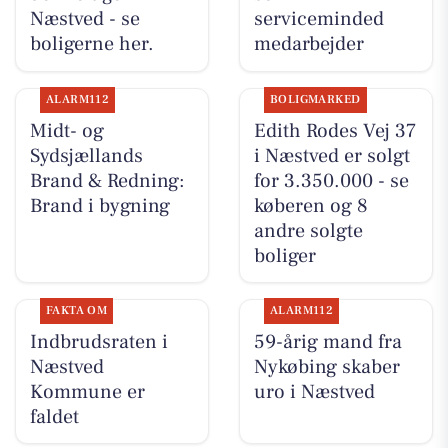
Næstved - se
serviceminded
boligerne her.
medarbejder
ALARM112
BOLIGMARKED
Midt- og
Edith Rodes Vej 37
Sydsjællands
i Næstved er solgt
Brand & Redning:
for 3.350.000 - se
Brand i bygning
køberen og 8
andre solgte
boliger
FAKTA OM
ALARM112
Indbrudsraten i
59-årig mand fra
Næstved
Nykøbing skaber
Kommune er
uro i Næstved
faldet