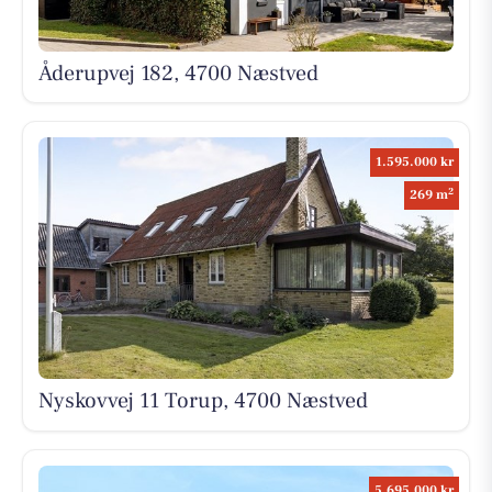
Åderupvej 182, 4700 Næstved
1.595.000 kr
2
269 m
Nyskovvej 11 Torup, 4700 Næstved
5.695.000 kr