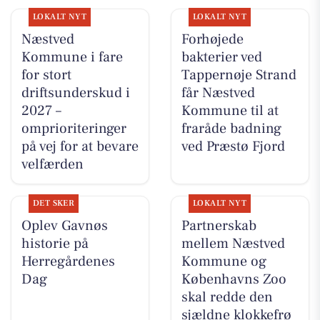
LOKALT NYT
LOKALT NYT
Næstved
Forhøjede
Kommune i fare
bakterier ved
for stort
Tappernøje Strand
driftsunderskud i
får Næstved
2027 –
Kommune til at
omprioriteringer
fraråde badning
på vej for at bevare
ved Præstø Fjord
velfærden
DET SKER
LOKALT NYT
Oplev Gavnøs
Partnerskab
historie på
mellem Næstved
Herregårdenes
Kommune og
Dag
Københavns Zoo
skal redde den
sjældne klokkefrø