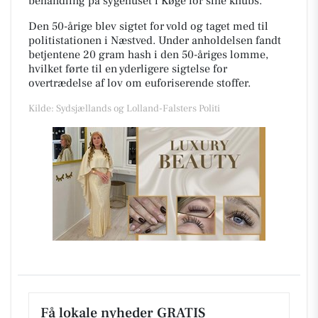
behandling på sygehuset i Køge for sine knubs.
Den 50-årige blev sigtet for vold og taget med til
politistationen i Næstved. Under anholdelsen fandt
betjentene 20 gram hash i den 50-åriges lomme,
hvilket førte til en yderligere sigtelse for
overtrædelse af lov om euforiserende stoffer.
Kilde: Sydsjællands og Lolland-Falsters Politi
Få lokale nyheder GRATIS