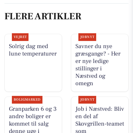
FLERE ARTIKLER
VEJRET
JOBNYT
Solrig dag med
Savner du nye
lune temperaturer
græsgange? - Her
er nye ledige
stillinger i
Næstved og
omegn
BOLIGMARKED
JOBNYT
Granparken 6 og 3
Job i Næstved: Bliv
andre boliger er
en del af
kommet til salg
Skovgrillen-teamet
denne uge i
som