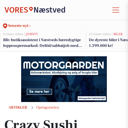
VORES
Næstved
Seneste nyt ›
8 timer siden |
JOBNYT
13 timer siden |
BILER
Bliv butiksassistent i Næstveds bæredygtige
De dyreste biler i Næst
loppesupermarked: Deltid/sabbatjob med
1.399.000 kr!
fokus på genbrug og kundeservice
Crazy Sushi tilbyder ugens menu: 38 stk. sushi til 389 kr.
ARTIKLER
Opslagstavlen
Crazy Sushi