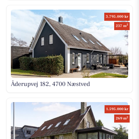
3.795.000 kr
2
237 m
Åderupvej 182, 4700 Næstved
1.595.000 kr
2
269 m