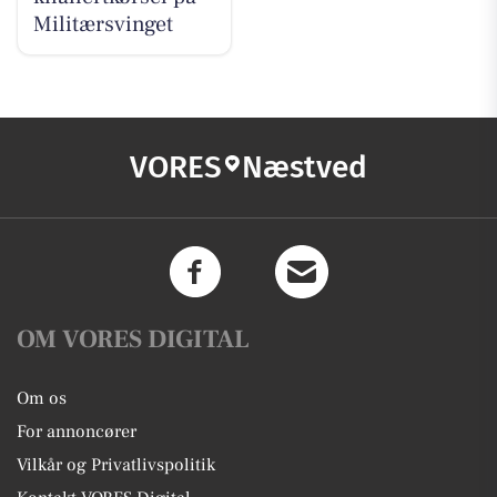
Militærsvinget
VORES
Næstved
OM VORES DIGITAL
Om os
For annoncører
Vilkår og Privatlivspolitik