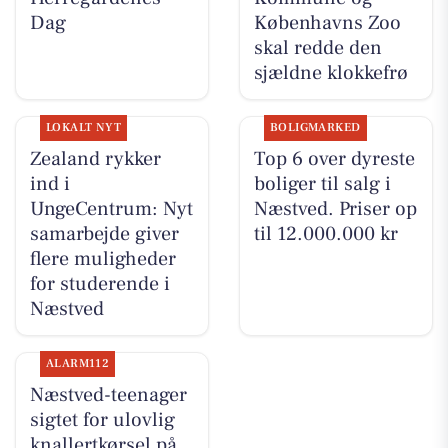
Dag
Københavns Zoo
skal redde den
sjældne klokkefrø
LOKALT NYT
BOLIGMARKED
Zealand rykker
Top 6 over dyreste
ind i
boliger til salg i
UngeCentrum: Nyt
Næstved. Priser op
samarbejde giver
til 12.000.000 kr
flere muligheder
for studerende i
Næstved
ALARM112
Næstved-teenager
sigtet for ulovlig
knallertkørsel på