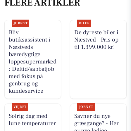
FLERE ARTIKLER
JOBNYT
BILER
Bliv
De dyreste biler i
butiksassistent i
Næstved - Pris op
Næstveds
til 1.399.000 kr!
bæredygtige
loppesupermarked
: Deltid/sabbatjob
med fokus på
genbrug og
kundeservice
VEJRET
JOBNYT
Solrig dag med
Savner du nye
lune temperaturer
græsgange? - Her
er nye ledige