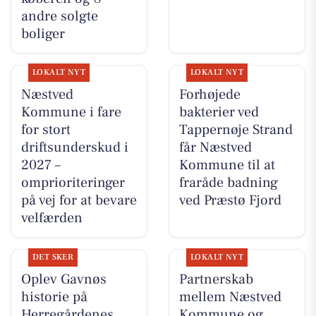
andre solgte
boliger
LOKALT NYT
LOKALT NYT
Næstved
Forhøjede
Kommune i fare
bakterier ved
for stort
Tappernøje Strand
driftsunderskud i
får Næstved
2027 –
Kommune til at
omprioriteringer
fraråde badning
på vej for at bevare
ved Præstø Fjord
velfærden
DET SKER
LOKALT NYT
Oplev Gavnøs
Partnerskab
historie på
mellem Næstved
Herregårdenes
Kommune og