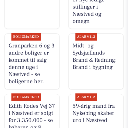
stillinger i
Næstved og
omegn
BOLIGMARKED
ALARM112
Granparken 6 og 3
Midt- og
andre boliger er
Sydsjællands
kommet til salg
Brand & Redning:
denne uge i
Brand i bygning
Næstved - se
boligerne her.
BOLIGMARKED
ALARM112
Edith Rodes Vej 37
59-årig mand fra
i Næstved er solgt
Nykøbing skaber
for 3.350.000 - se
uro i Næstved
køberen og 8