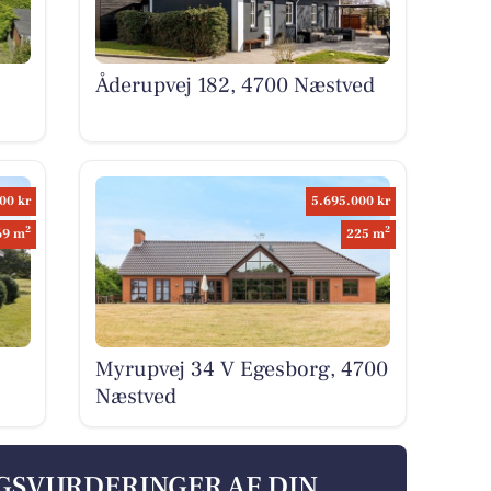
Åderupvej 182, 4700 Næstved
00 kr
5.695.000 kr
2
2
69 m
225 m
Myrupvej 34 V Egesborg, 4700
Næstved
LGSVURDERINGER AF DIN