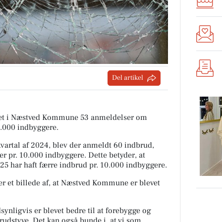
Del artikel
itiet i Næstved Kommune 53 anmeldelser om
0.000 indbyggere.
artal af 2024, blev der anmeldt 60 indbrud,
er pr. 10.000 indbyggere. Dette betyder, at
5 har haft færre indbrud pr. 10.000 indbyggere.
er et billede af, at Næstved Kommune er blevet
ynligvis er blevet bedre til at forebygge og
rudstyve. Det kan også bunde i, at vi som