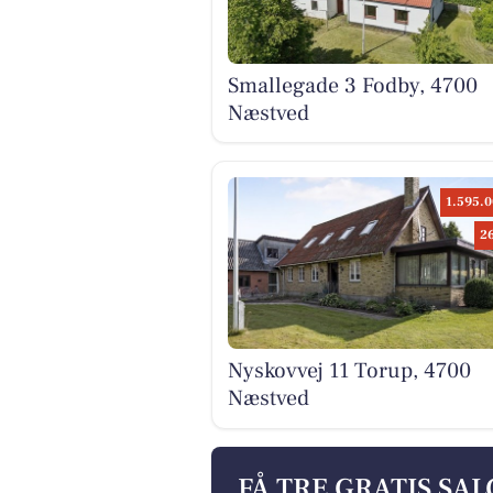
Smallegade 3 Fodby, 4700
Næstved
1.595.0
2
Nyskovvej 11 Torup, 4700
Næstved
FÅ TRE GRATIS SA