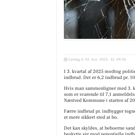
Lørdag d. 01. nov. 2025 - kl. 09:56
I 3. kvartal af 2025 modtog pol
indbrud. Det er 6,2 indbrud pr. 1
Hvis man sammenligner med 3. kv
som er svarende til 7,1 anmeldels
Næstved Kommune i starten af 202
Færre indbrud pr. indbygger tegn
et mere sikkert sted at bo.
Det kan skyldes, at beboerne sands
beskytte sig mod potentielle indb