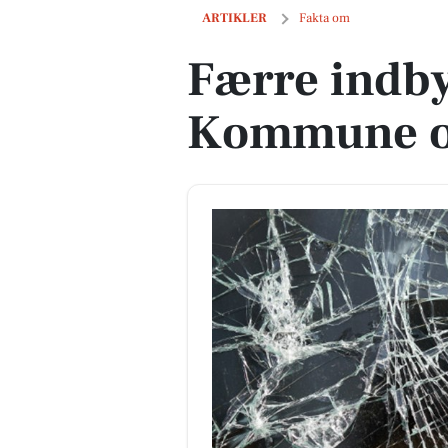
Færre indbyggere i Næstved Kommune
ARTIKLER
Fakta om
Færre indby
Kommune op