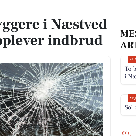
 oplever indbrud
ggere i Næstved
ME
lever indbrud
AR
AL
To 
i Næ
VE
Sol 