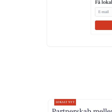
Få loka
Email
LOKALT NYT
Partnerskab mel