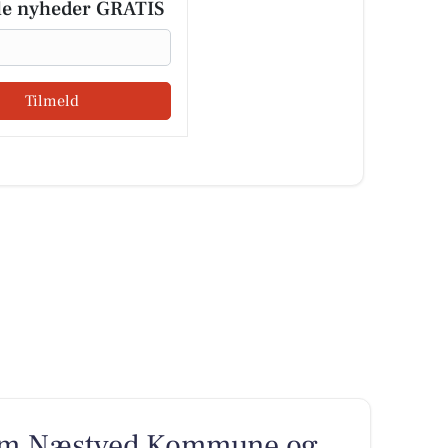
le nyheder GRATIS
Tilmeld
lem Næstved Kommune og