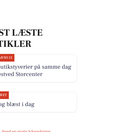
ST LÆSTE
TIKLER
ARM112
butikstyverier på samme dag
stved Storcenter
JRET
og blæst i dag
Send en gratis lykønskning