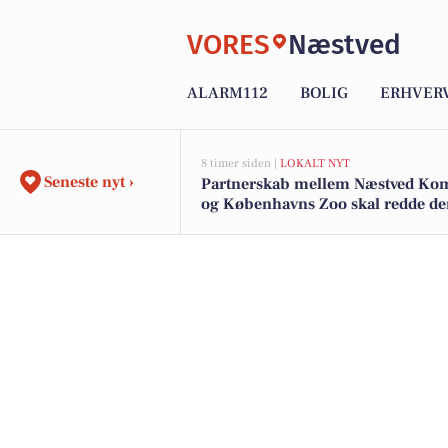
VORES
Næstved
ALARM112
BOLIG
ERHVER
8 timer siden |
LOKALT NYT
Seneste nyt ›
Partnerskab mellem Næstved K
og Københavns Zoo skal redde d
sjældne klokkefrø