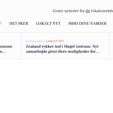
Gratis nyheder fra
dit
lokalområde
V
DET SKER
LOKALT NYT
MØD DINE NABOER
9 timer siden |
LOKALT NYT
ommune
Zealand rykker ind i UngeCentrum: Nyt
en
samarbejde giver flere muligheder for
studerende i Næstved