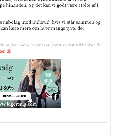
lpe hinanden, og det kan vi godt være stolte af i
es nabolag mod indbrud, hvis vi står sammen og
u kan læse mere om hvor mange tyve, der
kilder, herunder Danmarks Statistik - statistikbanken.dk.
nken.dk