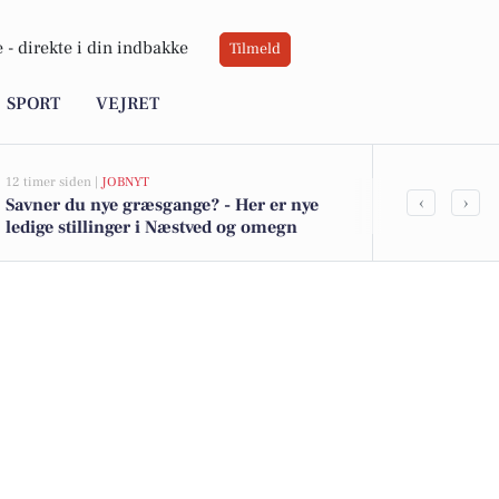
 -
direkte i din indbakke
Tilmeld
SPORT
VEJRET
12 timer siden |
JOBNYT
18 timer siden |
V
‹
›
Savner du nye græsgange? - Her er nye
Sol og blæst 
ledige stillinger i Næstved og omegn