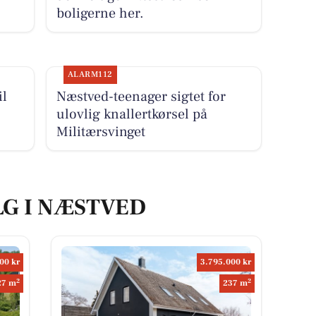
boligerne her.
ALARM112
il
Næstved-teenager sigtet for
ulovlig knallertkørsel på
Militærsvinget
LG I NÆSTVED
00 kr
3.795.000 kr
2
2
27 m
237 m