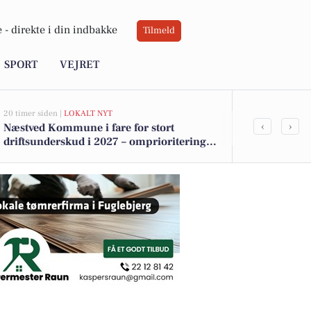
 -
direkte i din indbakke
Tilmeld
SPORT
VEJRET
20 timer siden |
LOKALT NYT
21 timer siden |
L
‹
›
Næstved Kommune i fare for stort
Forhøjede ba
driftsunderskud i 2027 – omprioriteringer
får Næstved 
på vej for at bevare velfærden
badning ved 