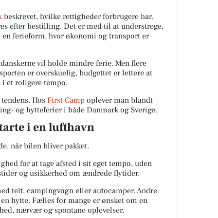
k
beskrevet, hvilke rettigheder forbrugere har,
s efter bestilling. Det er med til at understrege,
ge en ferieform, hvor økonomi og transport er
 danskerne vil holde mindre ferie. Men flere
sporten er overskuelig, budgettet er lettere at
i et roligere tempo.
 tendens. Hos
First Camp
oplever man blandt
ing- og hytteferier i både Danmark og Sverige.
tarte i en lufthavn
e, når bilen bliver pakket.
hed for at tage afsted i sit eget tempo, uden
stider og usikkerhed om ændrede flytider.
ed telt, campingvogn eller autocamper. Andre
i en hytte. Fælles for mange er ønsket om en
frihed, nærvær og spontane oplevelser.