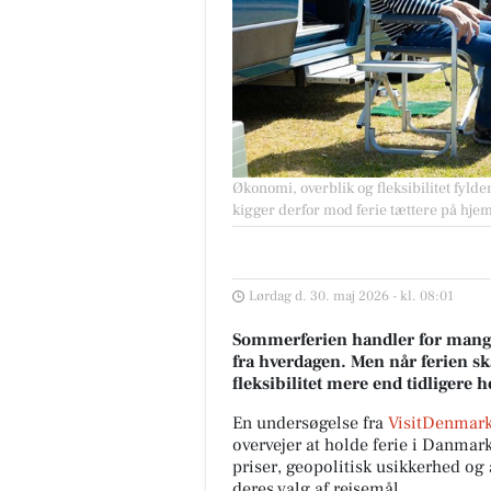
Økonomi, overblik og fleksibilitet fyl
kigger derfor mod ferie tættere på hje
Lørdag d. 30. maj 2026 - kl. 08:01
Sommerferien handler for mange
fra hverdagen. Men når ferien sk
fleksibilitet mere end tidligere
En undersøgelse fra
VisitDenmark
overvejer at holde ferie i Danmark 
priser, geopolitisk usikkerhed o
deres valg af rejsemål.