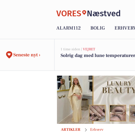
VORES
Næstved
ALARM112
BOLIG
ERHVER
1 time siden |
VEJRET
Seneste nyt ›
Solrig dag med lune temperature
Flere danskere tænker anderledes om 
ARTIKLER
Erhverv