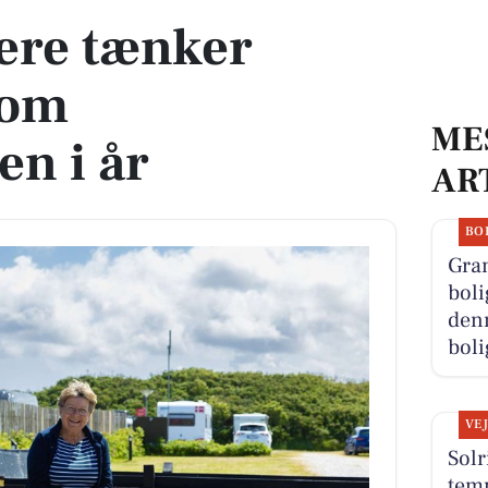
ere tænker
 om
ME
n i år
AR
BO
Gra
boli
denn
boli
VE
Sol
tem