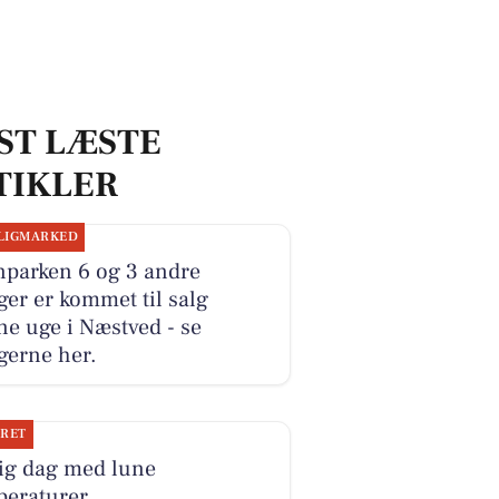
ST LÆSTE
TIKLER
LIGMARKED
nparken 6 og 3 andre
ger er kommet til salg
e uge i Næstved - se
gerne her.
JRET
rig dag med lune
peraturer