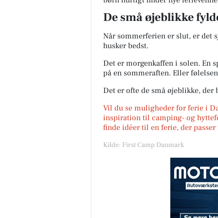
børn hurtigt finder nye ferievenne
De små øjeblikke fyld
Når sommerferien er slut, er det 
husker bedst.
Det er morgenkaffen i solen. En sp
på en sommeraften. Eller følelsen 
Det er ofte de små øjeblikke, der b
Vil du se muligheder for ferie i 
inspiration til camping- og hyttef
finde idéer til en ferie, der passe
Kilde: First Camp Danmark