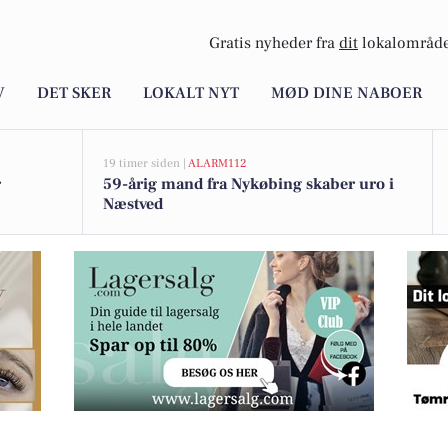
Gratis nyheder fra
dit
lokalområde
V
DET SKER
LOKALT NYT
MØD DINE NABOER
19 timer siden |
ALARM112
r
59-årig mand fra Nykøbing skaber uro i
Næstved
sommerferien i år