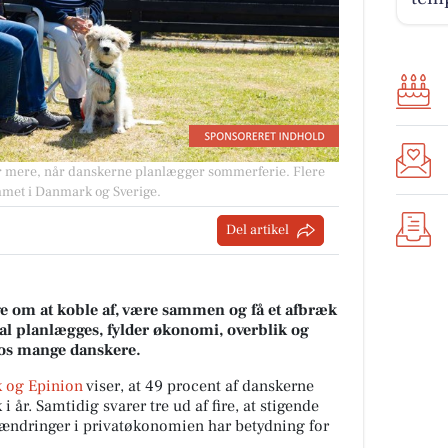
der mere, når danskerne planlægger sommerferie. Flere
mmet i Danmark og Sverige.
Del artikel
 om at koble af, være sammen og få et afbræk
al planlægges, fylder økonomi, overblik og
 hos mange danskere.
 og Epinion
viser, at 49 procent af danskerne
i år. Samtidig svarer tre ud af fire, at stigende
g ændringer i privatøkonomien har betydning for