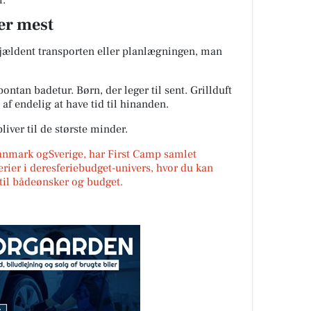
r.
er mest
sjældent transporten eller planlægningen, man
ontan badetur. Børn, der leger til sent. Grillduft
af endelig at have tid til hinanden.
liver til de største minder.
Danmark ogSverige, har First Camp samlet
erier i deresferiebudget-univers, hvor du kan
r til bådeønsker og budget.