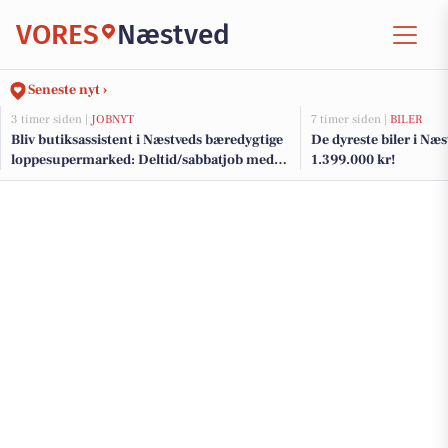
VORES
Næstved
Seneste nyt ›
3 timer siden |
JOBNYT
7 timer siden |
BILER
Bliv butiksassistent i Næstveds bæredygtige
De dyreste biler i Næst
loppesupermarked: Deltid/sabbatjob med
1.399.000 kr!
fokus på genbrug og kundeservice