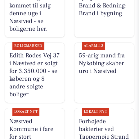
kommet til salg
Brand & Redning:
denne uge i
Brand i bygning
Næstved - se
boligerne her.
BOLIGMARKED
ALARM112
Edith Rodes Vej 37
59-årig mand fra
i Næstved er solgt
Nykøbing skaber
for 3.350.000 - se
uro i Næstved
køberen og 8
andre solgte
boliger
LOKALT NYT
LOKALT NYT
Næstved
Forhøjede
Kommune i fare
bakterier ved
for stort
Tappernøje Strand