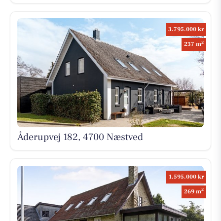
3.795.000 kr
2
237 m
Åderupvej 182, 4700 Næstved
1.595.000 kr
2
269 m