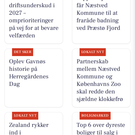
driftsunderskud i
får Næstved
2027 –
Kommune til at
omprioriteringer
fraråde badning
på vej for at bevare
ved Præstø Fjord
velfærden
DET SKER
LOKALT NYT
Oplev Gavnøs
Partnerskab
historie på
mellem Næstved
Herregårdenes
Kommune og
Dag
Københavns Zoo
skal redde den
sjældne klokkefrø
LOKALT NYT
BOLIGMARKED
Zealand rykker
Top 6 over dyreste
ind i
boliger til salg i