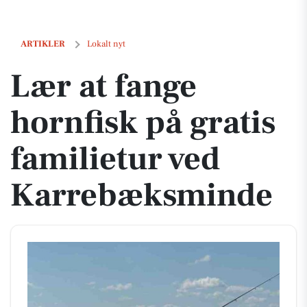
Lær at fange hornfisk på gratis familietur ved Karrebæksminde
ARTIKLER
Lokalt nyt
Lær at fange
hornfisk på gratis
familietur ved
Karrebæksminde