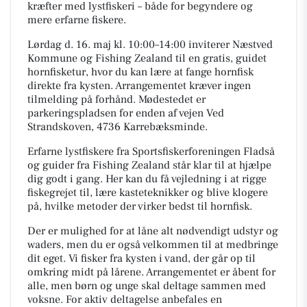
kræfter med lystfiskeri – både for begyndere og
mere erfarne fiskere.
Lørdag d. 16. maj kl. 10:00–14:00 inviterer Næstved
Kommune og Fishing Zealand til en gratis, guidet
hornfisketur, hvor du kan lære at fange hornfisk
direkte fra kysten. Arrangementet kræver ingen
tilmelding på forhånd. Mødestedet er
parkeringspladsen for enden af vejen Ved
Strandskoven, 4736 Karrebæksminde.
Erfarne lystfiskere fra Sportsfiskerforeningen Fladså
og guider fra Fishing Zealand står klar til at hjælpe
dig godt i gang. Her kan du få vejledning i at rigge
fiskegrejet til, lære kasteteknikker og blive klogere
på, hvilke metoder der virker bedst til hornfisk.
Der er mulighed for at låne alt nødvendigt udstyr og
waders, men du er også velkommen til at medbringe
dit eget. Vi fisker fra kysten i vand, der går op til
omkring midt på lårene. Arrangementet er åbent for
alle, men børn og unge skal deltage sammen med
voksne. For aktiv deltagelse anbefales en