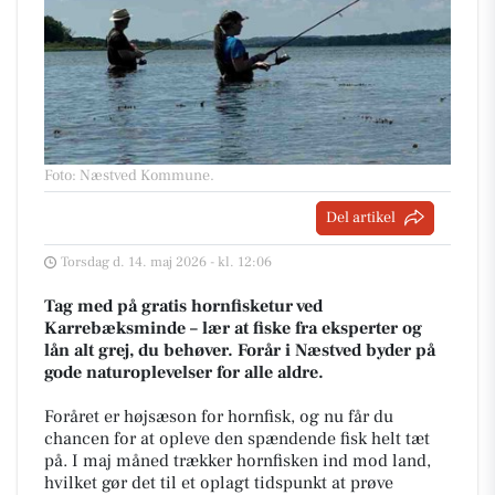
Foto: Næstved Kommune
.
Del artikel
Torsdag d. 14. maj 2026 - kl. 12:06
Tag med på gratis hornfisketur ved
Karrebæksminde – lær at fiske fra eksperter og
lån alt grej, du behøver. Forår i Næstved byder på
gode naturoplevelser for alle aldre.
Foråret er højsæson for hornfisk, og nu får du
chancen for at opleve den spændende fisk helt tæt
på. I maj måned trækker hornfisken ind mod land,
hvilket gør det til et oplagt tidspunkt at prøve