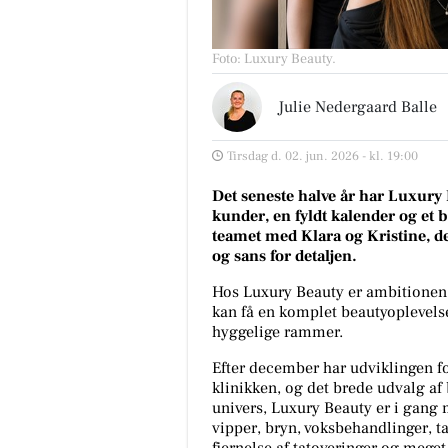
Foto: Luxury Beauty
.
Julie Nedergaard Balle
Tirsdag d. 02. jun. 2026 - kl. 19:00
Det seneste halve år har Luxury
kunder, en fyldt kalender og et 
teamet med Klara og Kristine, d
og sans for detaljen.
Hos Luxury Beauty er ambitionen t
kan få en komplet beautyoplevelse 
hyggelige rammer.
Efter december har udviklingen for 
klinikken, og det brede udvalg af 
univers, Luxury Beauty er i gang 
vipper, bryn, voksbehandlinger, 
fjernelse af tatoveringer og mege