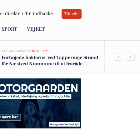
 -
direkte i din indbakke
Tilmeld
SPORT
VEJRET
11 timer siden |
LOKALT NYT
13 timer siden |
D
‹
›
Forhøjede bakterier ved Tappernøje Strand
Oplev Gavnøs
får Næstved Kommune til at fraråde
Dag
badning ved Præstø Fjord