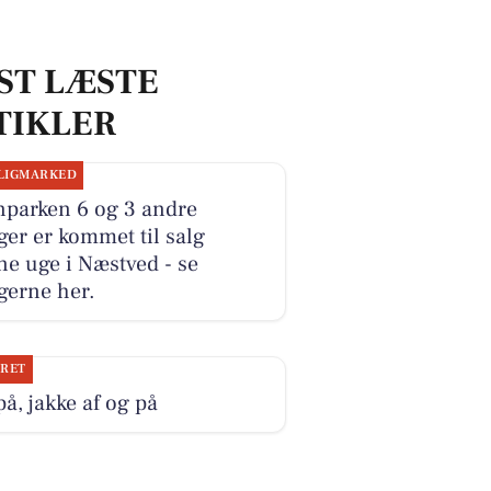
ST LÆSTE
TIKLER
LIGMARKED
nparken 6 og 3 andre
ger er kommet til salg
e uge i Næstved - se
gerne her.
JRET
på, jakke af og på