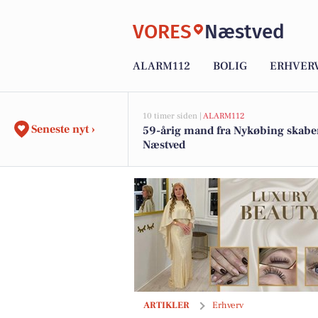
VORES
Næstved
ALARM112
BOLIG
ERHVER
10 timer siden |
ALARM112
Seneste nyt ›
59-årig mand fra Nykøbing skaber
Næstved
Luxury Beauty vokser med to nye ansig
ARTIKLER
Erhverv