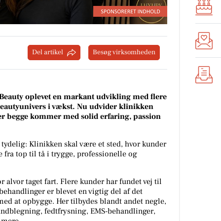
Del artikel
Besøg virksomheden
 Beauty oplevet en markant udvikling med flere
beautyunivers i vækst. Nu udvider klinikken
er begge kommer med solid erfaring, passion
ydelig: Klinikken skal være et sted, hvor kunder
fra top til tå i trygge, professionelle og
alvor taget fart. Flere kunder har fundet vej til
behandlinger er blevet en vigtig del af det
med at opbygge. Her tilbydes blandt andet negle,
tandblegning, fedtfrysning, EMS-behandlinger,
t mere.