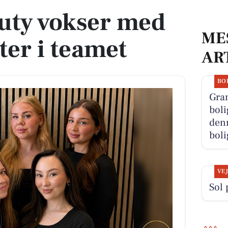
uty vokser med
ME
ter i teamet
AR
BO
Gra
boli
denn
boli
VE
Sol 