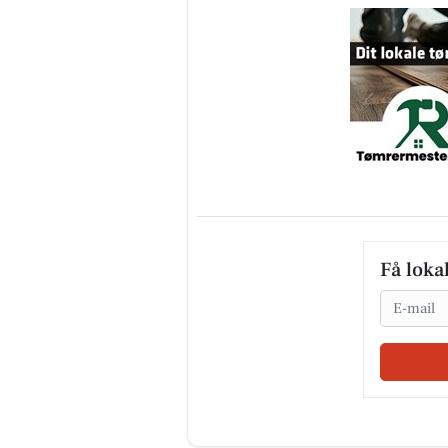
Få loka
Email