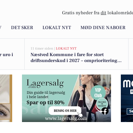
Gratis nyheder fra
dit
lokalområde
V
DET SKER
LOKALT NYT
MØD DINE NABOER
11 timer siden |
LOKALT NYT
 uro i
Næstved Kommune i fare for stort
driftsunderskud i 2027 – omprioriteringer
på vej for at bevare velfærden
ter i teamet