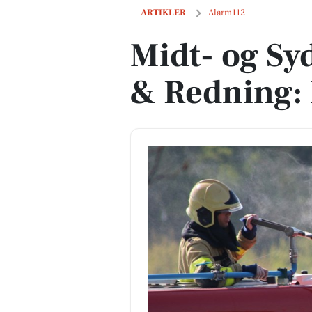
Midt- og Sydsjællands Brand & Redning
ARTIKLER
Alarm112
Midt- og Sy
& Redning: 