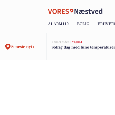
VORES
Næstved
ALARM112
BOLIG
ERHVER
4 timer siden |
VEJRET
Seneste nyt ›
Solrig dag med lune temperature