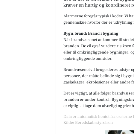
kræver en hurtig og koordineret r
Alarmerne foregår typisk i koder. Vi h
gennemskue hvorfor der er udrykning i
Bygn.brand: Brand i bygning
Når brandvæsenet ankommer til stedet,
branden. De vil også vurdere risikoen f
eller til omkringliggende bygninger, og
omkringliggende områder.
Brandvæsenet vil bruge deres udstyr og
personer, der måtte befinde sig i bygnin
gaslækager, eksplosioner eller andre fa
Det er vigtigt, at alle følger brandvæse
branden er under kontrol. Bygningsbran
er vigtigt at tage dem alvorligt og give
Data er automatisk hentet fra eksterne
Kilde: Beredskabsstyrelsen