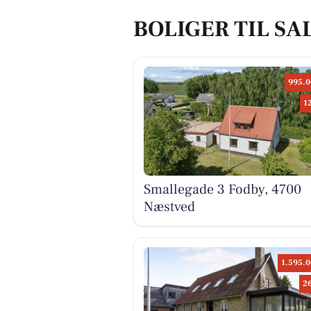
BOLIGER TIL SA
995.0
1
Smallegade 3 Fodby, 4700
Næstved
1.595.0
2