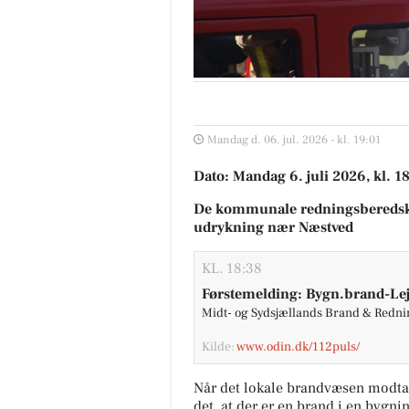
Mandag d. 06. jul. 2026 - kl. 19:01
Dato: Mandag 6. juli 2026, kl. 1
De kommunale redningsberedsk
udrykning nær Næstved
KL. 18:38
Førstemelding: Bygn.brand-Lej
Midt- og Sydsjællands Brand & Redn
Kilde:
www.odin.dk/112puls/
Når det lokale brandvæsen modta
det, at der er en brand i en bygni