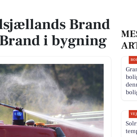
: Brand i bygning
dsjællands Brand
ME
Brand i bygning
AR
BO
Gra
boli
denn
boli
VE
Sol
tem