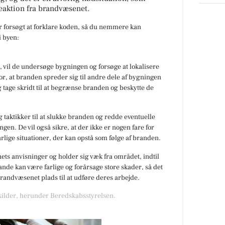
eaktion fra brandvæsenet.
ar forsøgt at forklare koden, så du nemmere kan
 byen:
 vil de undersøge bygningen og forsøge at lokalisere
or, at branden spreder sig til andre dele af bygningen
 tage skridt til at begrænse branden og beskytte de
 taktikker til at slukke branden og redde eventuelle
gen. De vil også sikre, at der ikke er nogen fare for
rlige situationer, der kan opstå som følge af branden.
nets anvisninger og holder sig væk fra området, indtil
de kan være farlige og forårsage store skader, så det
 brandvæsenet plads til at udføre deres arbejde.
 kilder, herunder Beredskabsstyrelsen.