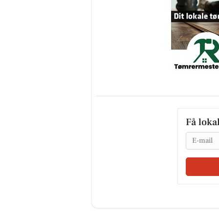
Få loka
Email