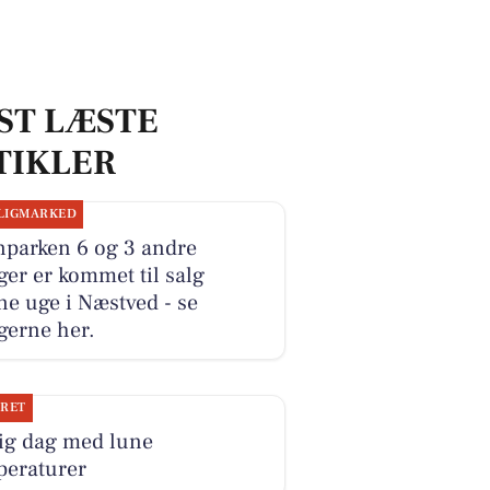
ST LÆSTE
TIKLER
LIGMARKED
nparken 6 og 3 andre
ger er kommet til salg
e uge i Næstved - se
gerne her.
JRET
rig dag med lune
peraturer