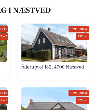
LG I NÆSTVED
00 kr
3.795.000 kr
2
2
27 m
237 m
Åderupvej 182, 4700 Næstved
00 kr
5.695.000 kr
2
2
69 m
225 m