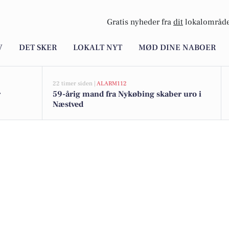
Gratis nyheder fra
dit
lokalområde
V
DET SKER
LOKALT NYT
MØD DINE NABOER
22 timer siden |
ALARM112
r
59-årig mand fra Nykøbing skaber uro i
Næstved