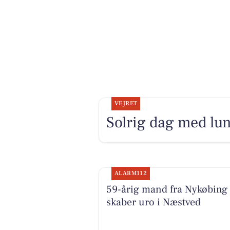
VEJRET
Solrig dag med lu
ALARM112
59-årig mand fra Nykøbing
skaber uro i Næstved