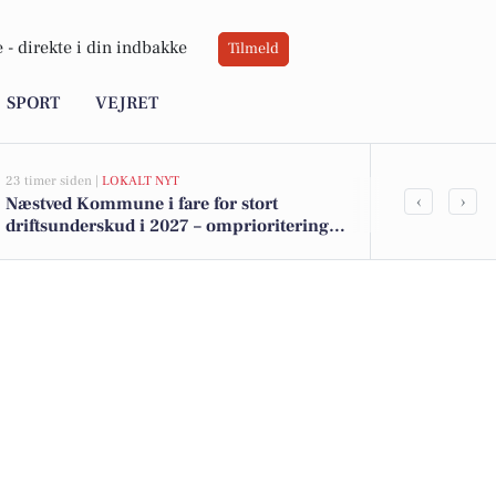
 -
direkte i din indbakke
Tilmeld
SPORT
VEJRET
23 timer siden |
LOKALT NYT
07-08-2026 09:14
‹
›
Næstved Kommune i fare for stort
Forhøjede ba
driftsunderskud i 2027 – omprioriteringer
får Næstved 
på vej for at bevare velfærden
badning ved 