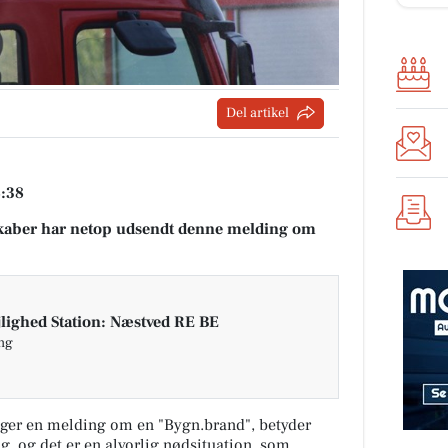
Del artikel
8:38
aber har netop udsendt denne melding om
lighed Station: Næstved RE BE
ing
ger en melding om en "Bygn.brand", betyder
ng, og det er en alvorlig nødsituation, som