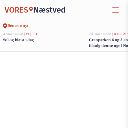
VORES
Næstved
Seneste nyt ›
4 timer siden |
VEJRET
20 timer siden |
BOLIGM
Sol og blæst i dag
Granparken 6 og 3 an
til salg denne uge i N
her.