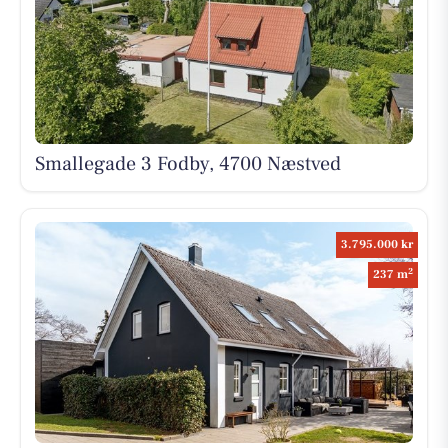
Smallegade 3 Fodby, 4700 Næstved
3.795.000 kr
2
237 m