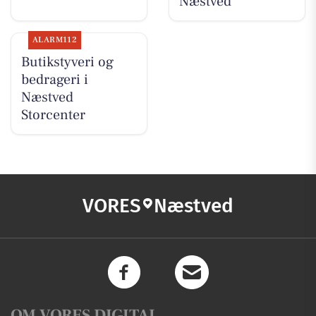
Næstved
ALARM112
Butikstyveri og
bedrageri i
Næstved
Storcenter
VORES
Næstved
OM VORES DIGITAL