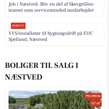
Job i Næstved: Bliv en del af Skovgrillen-
teamet som serviceminded medarbejder
JOBNYT
VVS/installatør til bygningsdrift på EUC
Sjælland, Næstved
BOLIGER TIL SALG I
NÆSTVED
995.000 kr
2
127 m