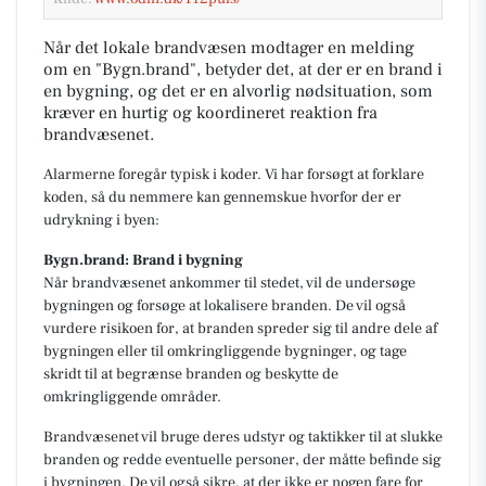
Når det lokale brandvæsen modtager en melding
om en "Bygn.brand", betyder det, at der er en brand i
en bygning, og det er en alvorlig nødsituation, som
kræver en hurtig og koordineret reaktion fra
brandvæsenet.
Alarmerne foregår typisk i koder. Vi har forsøgt at forklare
koden, så du nemmere kan gennemskue hvorfor der er
udrykning i byen:
Bygn.brand: Brand i bygning
Når brandvæsenet ankommer til stedet, vil de undersøge
bygningen og forsøge at lokalisere branden. De vil også
vurdere risikoen for, at branden spreder sig til andre dele af
bygningen eller til omkringliggende bygninger, og tage
skridt til at begrænse branden og beskytte de
omkringliggende områder.
Brandvæsenet vil bruge deres udstyr og taktikker til at slukke
branden og redde eventuelle personer, der måtte befinde sig
i bygningen. De vil også sikre, at der ikke er nogen fare for