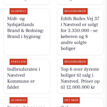
ALARM112
BOLIGMARKED
Midt- og
Edith Rodes Vej 37
Sydsjællands
i Næstved er solgt
Brand & Redning:
for 3.350.000 - se
Brand i bygning
køberen og 8
andre solgte
boliger
FAKTA OM
BOLIGMARKED
Indbrudsraten i
Top 6 over dyreste
Næstved
boliger til salg i
Kommune er
Næstved. Priser op
faldet
til 12.000.000 kr
ALARM112
DET SKER