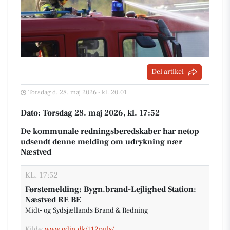
Del artikel
Torsdag d. 28. maj 2026 - kl. 20:01
Dato: Torsdag 28. maj 2026, kl. 17:52
De kommunale redningsberedskaber har netop
udsendt denne melding om udrykning nær
Næstved
KL. 17:52
Førstemelding: Bygn.brand-Lejlighed Station:
Næstved RE BE
Midt- og Sydsjællands Brand & Redning
Kilde:
www.odin.dk/112puls/