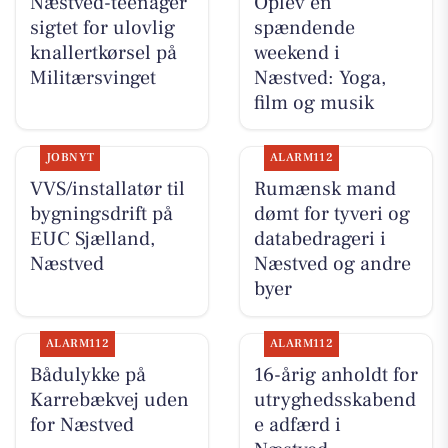
Næstved-teenager
Oplev en
sigtet for ulovlig
spændende
knallertkørsel på
weekend i
Militærsvinget
Næstved: Yoga,
film og musik
JOBNYT
ALARM112
VVS/installatør til
Rumænsk mand
bygningsdrift på
dømt for tyveri og
EUC Sjælland,
databedrageri i
Næstved
Næstved og andre
byer
ALARM112
ALARM112
Bådulykke på
16-årig anholdt for
Karrebækvej uden
utryghedsskabend
for Næstved
e adfærd i