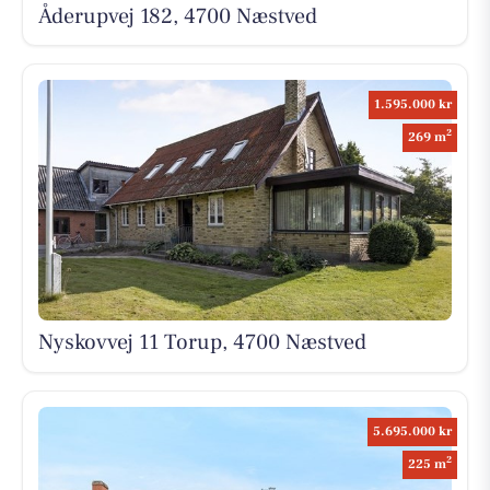
Åderupvej 182, 4700 Næstved
1.595.000 kr
2
269 m
Nyskovvej 11 Torup, 4700 Næstved
5.695.000 kr
2
225 m