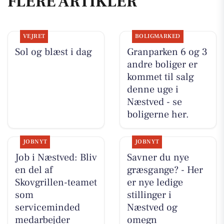
FLERE ARTIKLER
VEJRET
BOLIGMARKED
Sol og blæst i dag
Granparken 6 og 3
andre boliger er
kommet til salg
denne uge i
Næstved - se
boligerne her.
JOBNYT
JOBNYT
Job i Næstved: Bliv
Savner du nye
en del af
græsgange? - Her
Skovgrillen-teamet
er nye ledige
som
stillinger i
serviceminded
Næstved og
medarbejder
omegn