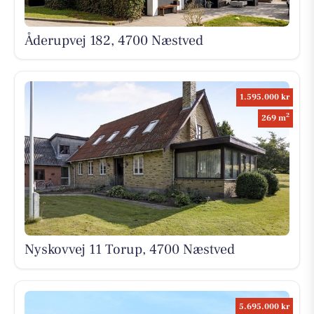
Åderupvej 182, 4700 Næstved
1.595.000 kr
2
269 m
Nyskovvej 11 Torup, 4700 Næstved
5.695.000 kr