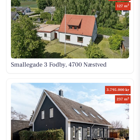
2
127 m
Smallegade 3 Fodby, 4700 Næstved
3.795.000 kr
2
237 m