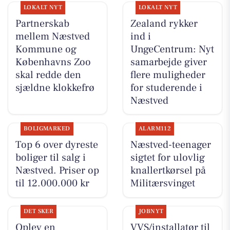
LOKALT NYT
LOKALT NYT
Partnerskab
Zealand rykker
mellem Næstved
ind i
Kommune og
UngeCentrum: Nyt
Københavns Zoo
samarbejde giver
skal redde den
flere muligheder
sjældne klokkefrø
for studerende i
Næstved
BOLIGMARKED
ALARM112
Top 6 over dyreste
Næstved-teenager
boliger til salg i
sigtet for ulovlig
Næstved. Priser op
knallertkørsel på
til 12.000.000 kr
Militærsvinget
DET SKER
JOBNYT
Oplev en
VVS/installatør til