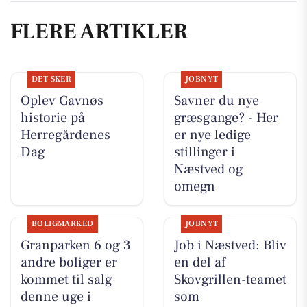
FLERE ARTIKLER
DET SKER
JOBNYT
Oplev Gavnøs
Savner du nye
historie på
græsgange? - Her
Herregårdenes
er nye ledige
Dag
stillinger i
Næstved og
omegn
BOLIGMARKED
JOBNYT
Granparken 6 og 3
Job i Næstved: Bliv
andre boliger er
en del af
kommet til salg
Skovgrillen-teamet
denne uge i
som