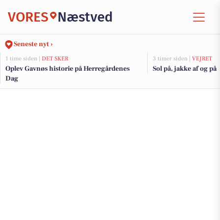
VORES
Næstved
Seneste nyt ›
1 time siden |
DET SKER
3 timer siden |
VEJRET
Oplev Gavnøs historie på Herregårdenes
Sol på, jakke af og på
Dag