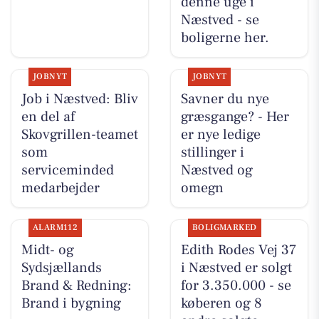
denne uge i
Næstved - se
boligerne her.
JOBNYT
JOBNYT
Job i Næstved: Bliv
Savner du nye
en del af
græsgange? - Her
Skovgrillen-teamet
er nye ledige
som
stillinger i
serviceminded
Næstved og
medarbejder
omegn
ALARM112
BOLIGMARKED
Midt- og
Edith Rodes Vej 37
Sydsjællands
i Næstved er solgt
Brand & Redning:
for 3.350.000 - se
Brand i bygning
køberen og 8