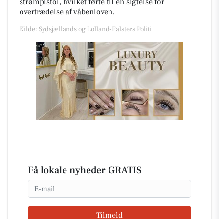
strømpistol, hvilket førte til en sigtelse for
overtrædelse af våbenloven.
Kilde: Sydsjællands og Lolland-Falsters Politi
Få lokale nyheder GRATIS
Email
Tilmeld