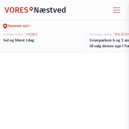
VORES
Næstved
Seneste nyt ›
4 timer siden |
VEJRET
20 timer siden |
BOLIGM
Sol og blæst i dag
Granparken 6 og 3 an
til salg denne uge i N
her.