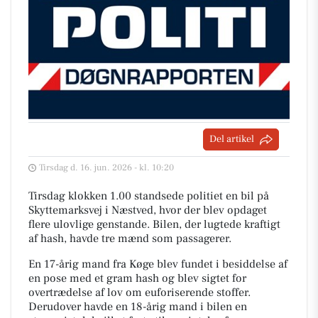
Del artikel
Tirsdag d. 16. jun. 2026 - kl. 10:20
Tirsdag klokken 1.00 standsede politiet en bil på
Skyttemarksvej i Næstved, hvor der blev opdaget
flere ulovlige genstande. Bilen, der lugtede kraftigt
af hash, havde tre mænd som passagerer.
En 17-årig mand fra Køge blev fundet i besiddelse af
en pose med et gram hash og blev sigtet for
overtrædelse af lov om euforiserende stoffer.
Derudover havde en 18-årig mand i bilen en