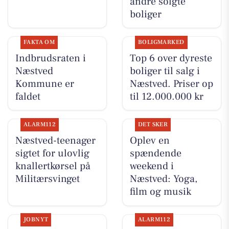
andre solgte
boliger
FAKTA OM
BOLIGMARKED
Indbrudsraten i
Top 6 over dyreste
Næstved
boliger til salg i
Kommune er
Næstved. Priser op
faldet
til 12.000.000 kr
ALARM112
DET SKER
Næstved-teenager
Oplev en
sigtet for ulovlig
spændende
knallertkørsel på
weekend i
Militærsvinget
Næstved: Yoga,
film og musik
JOBNYT
ALARM112