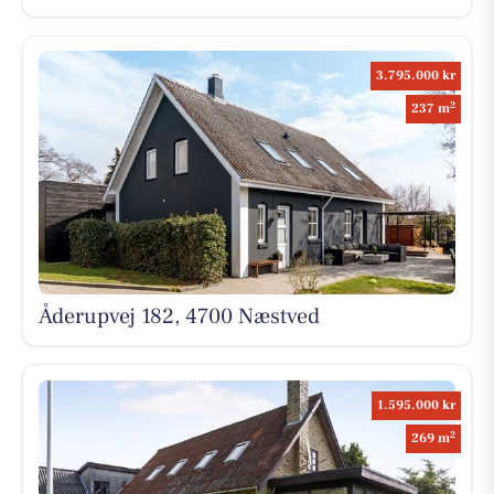
3.795.000 kr
2
237 m
Åderupvej 182, 4700 Næstved
1.595.000 kr
2
269 m