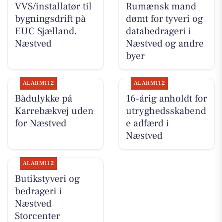
VVS/installatør til
Rumænsk mand
bygningsdrift på
dømt for tyveri og
EUC Sjælland,
databedrageri i
Næstved
Næstved og andre
byer
ALARM112
ALARM112
Bådulykke på
16-årig anholdt for
Karrebækvej uden
utryghedsskabend
for Næstved
e adfærd i
Næstved
ALARM112
Butikstyveri og
bedrageri i
Næstved
Storcenter