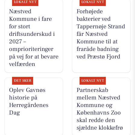
LOKALT NYT
LOKALT NYT
Næstved
Forhøjede
Kommune i fare
bakterier ved
for stort
Tappernøje Strand
driftsunderskud i
får Næstved
2027 –
Kommune til at
omprioriteringer
fraråde badning
på vej for at bevare
ved Præstø Fjord
velfærden
DET SKER
LOKALT NYT
Oplev Gavnøs
Partnerskab
historie på
mellem Næstved
Herregårdenes
Kommune og
Dag
Københavns Zoo
skal redde den
sjældne klokkefrø