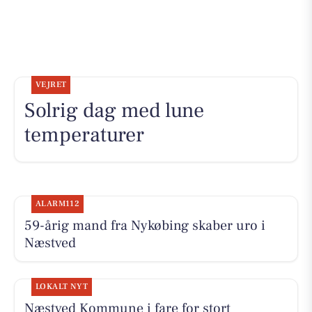
VEJRET
Solrig dag med lune
temperaturer
ALARM112
59-årig mand fra Nykøbing skaber uro i
Næstved
LOKALT NYT
Næstved Kommune i fare for stort