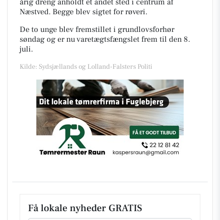
årig dreng anholdt et andet sted i centrum af
Næstved. Begge blev sigtet for røveri.
De to unge blev fremstillet i grundlovsforhør
søndag og er nu varetægtsfængslet frem til den 8.
juli.
Kilde: Sydsjællands og Lolland-Falsters Politi
Få lokale nyheder GRATIS