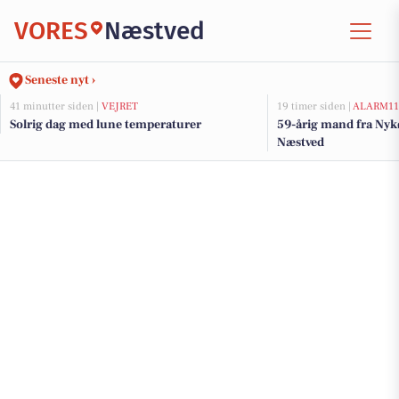
VORES
Næstved
Seneste nyt ›
41 minutter siden |
VEJRET
19 timer siden |
ALARM11
Solrig dag med lune temperaturer
59-årig mand fra Nyk
Næstved