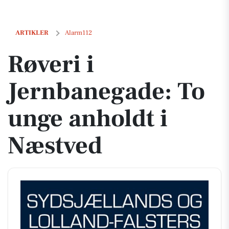
Røveri i Jernbanegade: To unge anholdt i Næstved
ARTIKLER
Alarm112
Røveri i
Jernbanegade: To
unge anholdt i
Næstved