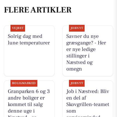
FLERE ARTIKLER
VEJRET
JOBNYT
Solrig dag med
Savner du nye
lune temperaturer
græsgange? - Her
er nye ledige
stillinger i
Næstved og
omegn
BOLIGMARKED
JOBNYT
Granparken 6 og 3
Job i Næstved: Bliv
andre boliger er
en del af
kommet til salg
Skovgrillen-teamet
denne uge i
som