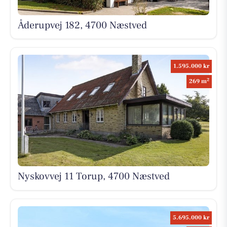
Åderupvej 182, 4700 Næstved
1.595.000 kr
2
269 m
Nyskovvej 11 Torup, 4700 Næstved
5.695.000 kr