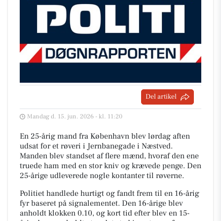
Del artikel
Mandag d. 15. jun. 2026 - kl. 11:20
En 25-årig mand fra København blev lørdag aften
udsat for et røveri i Jernbanegade i Næstved.
Manden blev standset af flere mænd, hvoraf den ene
truede ham med en stor kniv og krævede penge. Den
25-årige udleverede nogle kontanter til røverne.
Politiet handlede hurtigt og fandt frem til en 16-årig
fyr baseret på signalementet. Den 16-årige blev
anholdt klokken 0.10, og kort tid efter blev en 15-