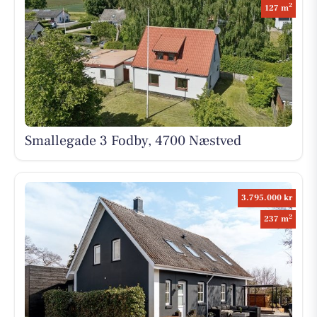
2
127 m
Smallegade 3 Fodby, 4700 Næstved
3.795.000 kr
2
237 m