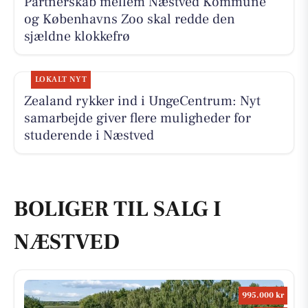
Partnerskab mellem Næstved Kommune
og Københavns Zoo skal redde den
sjældne klokkefrø
LOKALT NYT
Zealand rykker ind i UngeCentrum: Nyt
samarbejde giver flere muligheder for
studerende i Næstved
BOLIGER TIL SALG I
NÆSTVED
995.000 kr