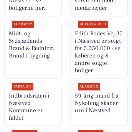
Næstved - se
serviceminded
boligerne her.
medarbejder
ALARM112
BOLIGMARKED
Midt- og
Edith Rodes Vej 37
Sydsjællands
i Næstved er solgt
Brand & Redning:
for 3.350.000 - se
Brand i bygning
køberen og 8
andre solgte
boliger
FAKTA OM
ALARM112
Indbrudsraten i
59-årig mand fra
Næstved
Nykøbing skaber
Kommune er
uro i Næstved
faldet