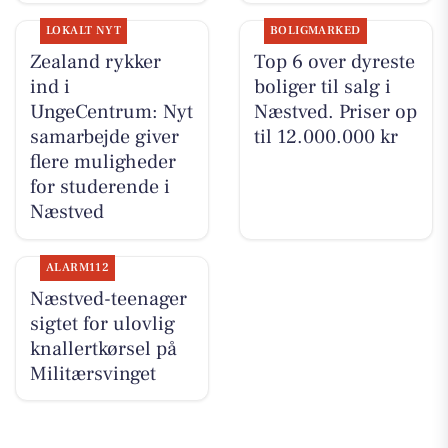
LOKALT NYT
BOLIGMARKED
Zealand rykker
Top 6 over dyreste
ind i
boliger til salg i
UngeCentrum: Nyt
Næstved. Priser op
samarbejde giver
til 12.000.000 kr
flere muligheder
for studerende i
Næstved
ALARM112
Næstved-teenager
sigtet for ulovlig
knallertkørsel på
Militærsvinget