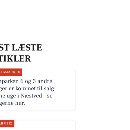
ST LÆSTE
TIKLER
LIGMARKED
nparken 6 og 3 andre
ger er kommet til salg
e uge i Næstved - se
gerne her.
ARM112