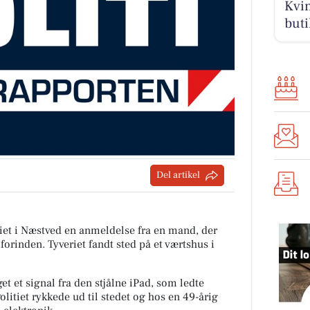
Kvin
buti
Del artikel
et i Næstved en anmeldelse fra en mand, der
 forinden. Tyveriet fandt sted på et værtshus i
t et signal fra den stjålne iPad, som ledte
Politiet rykkede ud til stedet og hos en 49-årig