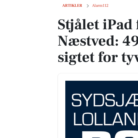
Stjålet iPad fundet i Næstved: 49-årig m
ARTIKLER
Alarm112
Stjålet iPad
Næstved: 4
sigtet for ty