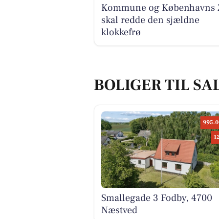
Kommune og Københavns 
skal redde den sjældne
klokkefrø
BOLIGER TIL SA
995.0
1
Smallegade 3 Fodby, 4700
Næstved