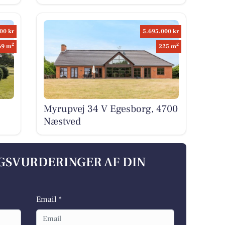
00 kr
5.695.000 kr
2
2
69 m
225 m
Myrupvej 34 V Egesborg, 4700
Næstved
LGSVURDERINGER AF DIN
Email *