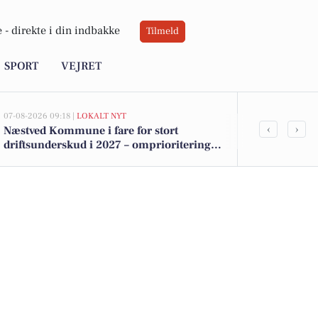
 -
direkte i din indbakke
Tilmeld
SPORT
VEJRET
07-08-2026 09:18 |
LOKALT NYT
07-08-2026 09:14
‹
›
Næstved Kommune i fare for stort
Forhøjede ba
driftsunderskud i 2027 – omprioriteringer
får Næstved 
på vej for at bevare velfærden
badning ved 