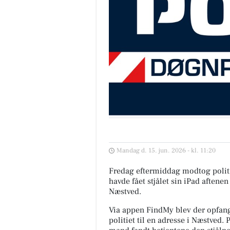
Mandag d. 15. jun. 2026 - kl. 11:20
Fredag eftermiddag modtog politi
havde fået stjålet sin iPad aftenen
Næstved.
Via appen FindMy blev der opfange
politiet til en adresse i Næstved. 