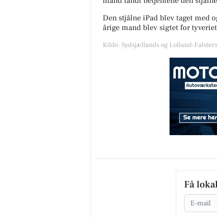
mand fandt betjentene den stjålne
Den stjålne iPad blev taget med og
årige mand blev sigtet for tyveriet
Kilde: Sydsjællands og Lolland-Falsters 
Få loka
Email