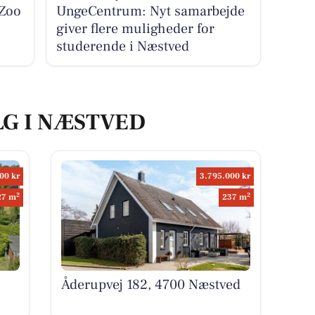
Zoo
UngeCentrum: Nyt samarbejde
giver flere muligheder for
studerende i Næstved
LG I NÆSTVED
00 kr
3.795.000 kr
2
2
27 m
237 m
Åderupvej 182, 4700 Næstved