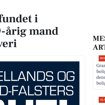
and sigtet for tyveri
 fundet i
9-årig mand
ME
veri
AR
BO
Gra
boli
denn
boli
AL