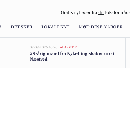
Gratis nyheder fra
dit
lokalområde
V
DET SKER
LOKALT NYT
MØD DINE NABOER
07-08-2026 10:20 |
ALARM112
r
59-årig mand fra Nykøbing skaber uro i
Næstved