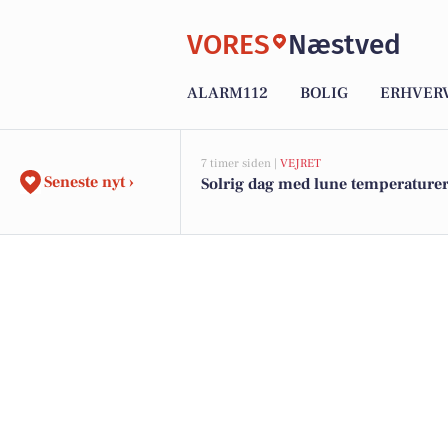
VORES
Næstved
ALARM112
BOLIG
ERHVER
7 timer siden |
VEJRET
Seneste nyt ›
Solrig dag med lune temperature