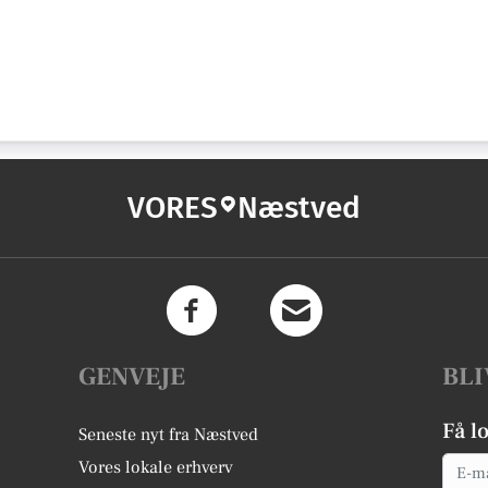
VORES
Næstved
GENVEJE
BLI
Få l
Seneste nyt fra Næstved
Email
Vores lokale erhverv