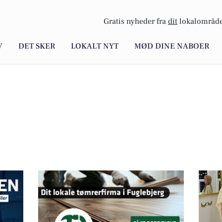
Gratis nyheder fra
dit
lokalområde
V
DET SKER
LOKALT NYT
MØD DINE NABOER