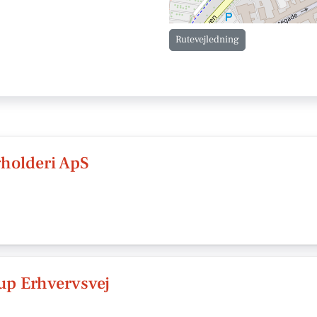
Rutevejledning
gholderi ApS
up Erhvervsvej