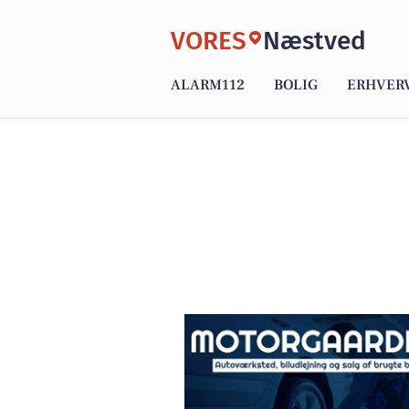
VORES
Næstved
ALARM112
BOLIG
ERHVER