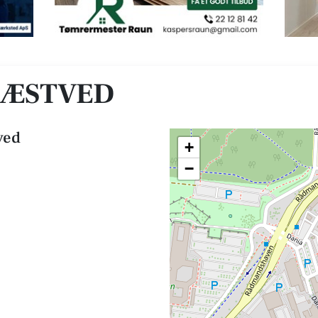
NÆSTVED
ved
+
−