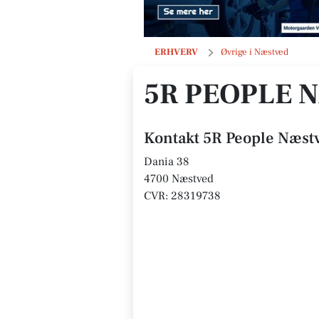
5R People Næstved
ERHVERV
Øvrige i Næstved
5R PEOPLE 
Kontakt 5R People Næst
Dania 38
4700 Næstved
CVR: 28319738