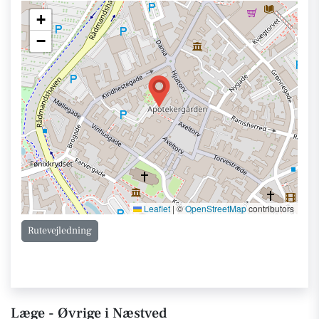
+
−
Leaflet
|
©
OpenStreetMap
contributors
Rutevejledning
Læge - Øvrige i Næstved