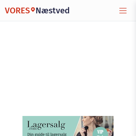
VORES
Næstved