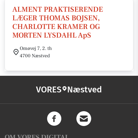
ALMENT PRAKTISERENDE
LÆGER THOMAS BOJSEN,
CHARLOTTE KRAMER OG
MORTEN LYSDAHL ApS
Omøvej 7, 2. th
4700 Næstved
VORES
Næstved
OM VORES DIGITAL