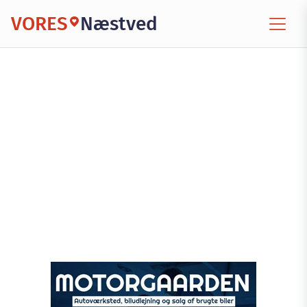
VORES
Næstved