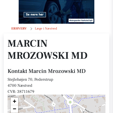
Marcin Mrozowski MD
ERHVERV
Læge i Næstved
MARCIN
MROZOWSKI MD
Kontakt Marcin Mrozowski MD
Stejlehøjen 70, Pederstrup
4700 Næstved
CVR: 38711679
+
−