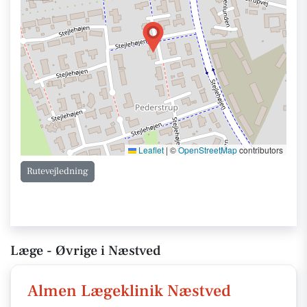
Leaflet
|
©
OpenStreetMap
contributors
Rutevejledning
Læge - Øvrige i Næstved
Almen Lægeklinik Næstved