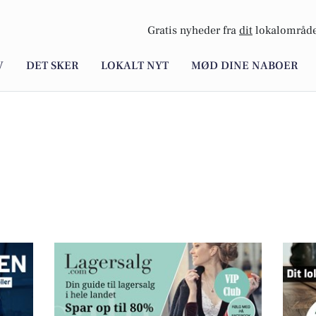
Gratis nyheder fra
dit
lokalområde
V
DET SKER
LOKALT NYT
MØD DINE NABOER