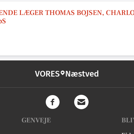
ENDE LÆGER THOMAS BOJSEN, CHARL
pS
VORES
Næstved
GENVEJE
BLI