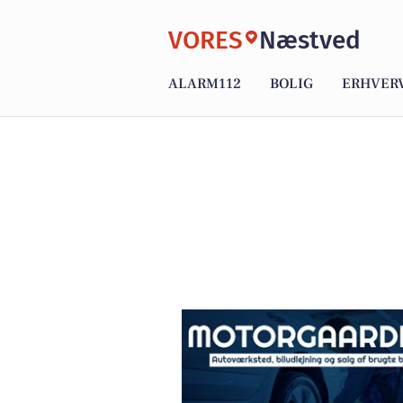
VORES
Næstved
ALARM112
BOLIG
ERHVER