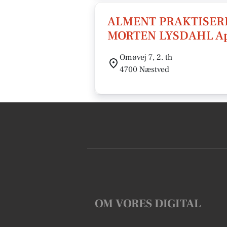
ALMENT PRAKTISER
MORTEN LYSDAHL A
Omøvej 7, 2. th
4700 Næstved
OM VORES DIGITAL