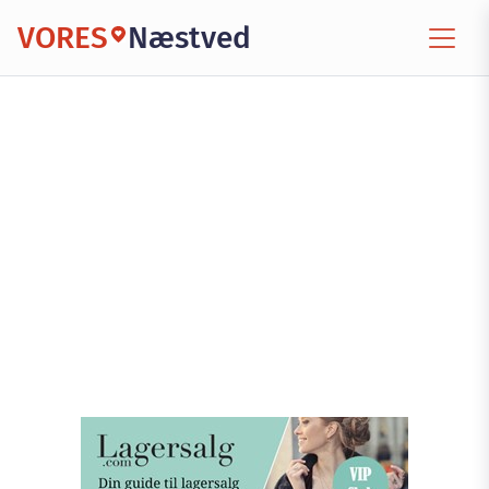
VORES
Næstved