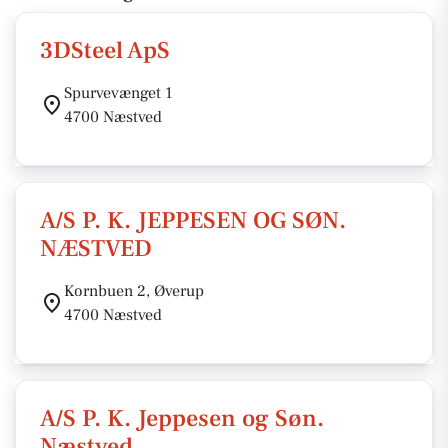
3DSteel ApS
Spurvevænget 1
4700 Næstved
A/S P. K. JEPPESEN OG SØN.
NÆSTVED
Kornbuen 2, Øverup
4700 Næstved
A/S P. K. Jeppesen og Søn.
Næstved