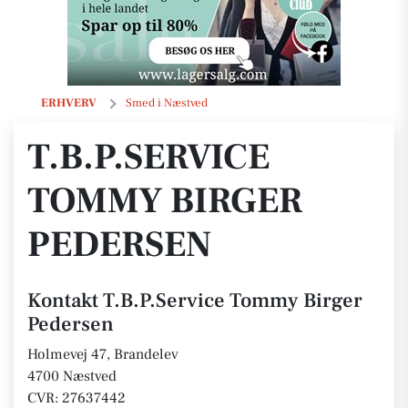
T.B.P.Service Tommy Birger Pedersen
ERHVERV
Smed i Næstved
T.B.P.SERVICE
TOMMY BIRGER
PEDERSEN
Kontakt T.B.P.Service Tommy Birger
Pedersen
Holmevej 47, Brandelev
4700 Næstved
CVR: 27637442