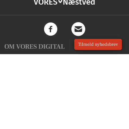
VORES
Næstved
Tilmeld nyhedsbrev
OM VORES DIGITAL
Om os
For annoncører
Vilkår og Privatlivspolitik
Kontakt VORES Digital
Administrer samtykke
GENVEJE