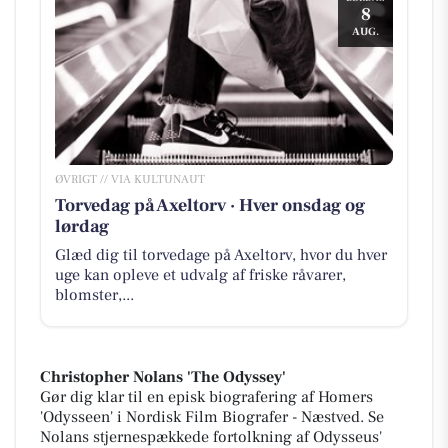
8
AUG.
ØVRIGT // VIA KULTUNAUT
Torvedag på Axeltorv · Hver onsdag og
lørdag
Glæd dig til torvedage på Axeltorv, hvor du hver
uge kan opleve et udvalg af friske råvarer,
blomster,...
Christopher Nolans 'The Odyssey'
Gør dig klar til en episk biografering af Homers
'Odysseen' i Nordisk Film Biografer - Næstved. Se
Nolans stjernespækkede fortolkning af Odysseus'