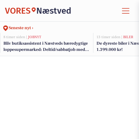
VORES
Næstved
Seneste nyt ›
8 timer siden |
JOBNYT
13 timer siden |
BILER
Bliv butiksassistent i Næstveds bæredygtige
De dyreste biler i Næst
loppesupermarked: Deltid/sabbatjob med
1.399.000 kr!
fokus på genbrug og kundeservice