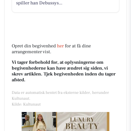
spiller han Debussys...
Opret din begivenhed
her
for at få dine
arrangementer vist.
Vi tager forbehold for, at oplysningerne om
begivenhederne kan have ændret sig siden, vi
skrev artiklen. Tjek begivenheden inden du tager
afsted.
Data er automatisk hentet fra eksterne kilder, herunder
Kultunaut.
Kilde: Kultunaut