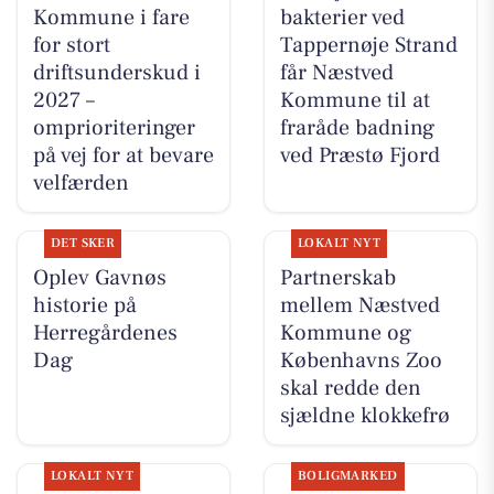
Kommune i fare
bakterier ved
for stort
Tappernøje Strand
driftsunderskud i
får Næstved
2027 –
Kommune til at
omprioriteringer
fraråde badning
på vej for at bevare
ved Præstø Fjord
velfærden
DET SKER
LOKALT NYT
Oplev Gavnøs
Partnerskab
historie på
mellem Næstved
Herregårdenes
Kommune og
Dag
Københavns Zoo
skal redde den
sjældne klokkefrø
LOKALT NYT
BOLIGMARKED