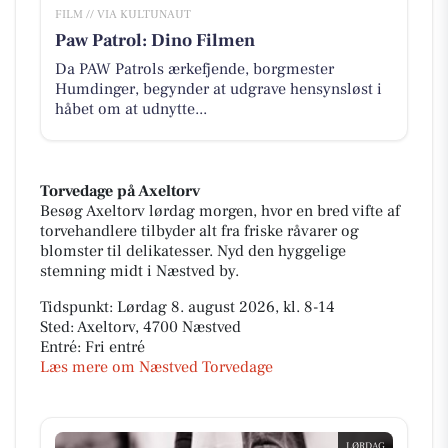
FILM // VIA KULTUNAUT
Paw Patrol: Dino Filmen
Da PAW Patrols ærkefjende, borgmester
Humdinger, begynder at udgrave hensynsløst i
håbet om at udnytte...
Torvedage på Axeltorv
Besøg Axeltorv lørdag morgen, hvor en bred vifte af
torvehandlere tilbyder alt fra friske råvarer og
blomster til delikatesser. Nyd den hyggelige
stemning midt i Næstved by.
Tidspunkt: Lørdag 8. august 2026, kl. 8-14
Sted: Axeltorv, 4700 Næstved
Entré: Fri entré
Læs mere om Næstved Torvedage
LØRDAG