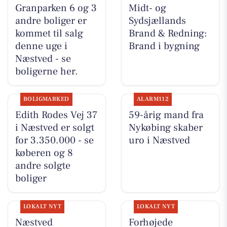
Granparken 6 og 3
Midt- og
andre boliger er
Sydsjællands
kommet til salg
Brand & Redning:
denne uge i
Brand i bygning
Næstved - se
boligerne her.
BOLIGMARKED
ALARM112
Edith Rodes Vej 37
59-årig mand fra
i Næstved er solgt
Nykøbing skaber
for 3.350.000 - se
uro i Næstved
køberen og 8
andre solgte
boliger
LOKALT NYT
LOKALT NYT
Næstved
Forhøjede