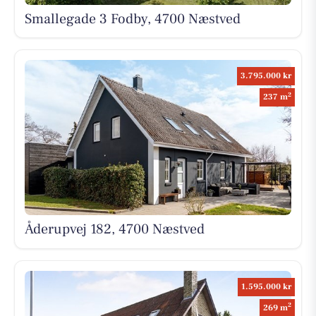
Smallegade 3 Fodby, 4700 Næstved
3.795.000 kr
2
237 m
Åderupvej 182, 4700 Næstved
1.595.000 kr
2
269 m