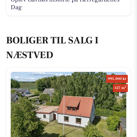
Dag
BOLIGER TIL SALG I
NÆSTVED
995.000 kr
2
127 m