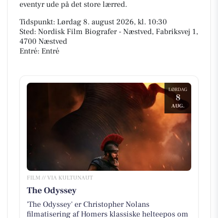
eventyr ude på det store lærred.
Tidspunkt: Lørdag 8. august 2026, kl. 10:30
Sted: Nordisk Film Biografer - Næstved, Fabriksvej 1,
4700 Næstved
Entré: Entré
LØRDAG
8
AUG.
FILM // VIA KULTUNAUT
The Odyssey
'The Odyssey' er Christopher Nolans
filmatisering af Homers klassiske helteepos om