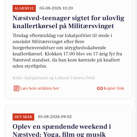
05-08-2026 10:20
ALARM112
Næstved-teenager sigtet for ulovlig
knallertkørsel på Militærsvinget
Tirsdag eftermiddag var lokalpolitiet til stede i
området Militærsvinget efter flere
borgerhenvendelser om utryghedsskabende
knallertkørsel. Klokken 17.00 blev en 17-årig fyr fra
Næstved standset, da han kom kørende på knallert
uden styrthjelm.
Kilde: Sydsjællands og Lolland-Falsters Politi
Læs hele artiklen her
Kopiér link
05-08-2026 09:02
DET SKER
Oplev en spændende weekend i
Næstved: Yoga, film og musik