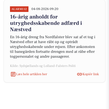
04-08-2026 09:20
ALARM112
16-årig anholdt for
utryghedsskabende adfærd i
Næstved
En 16-årig dreng fra Nordfalster blev sat af et tog i
Næstved efter at have råbt op og optrådt
utryghedsskabende under rejsen. Efter ankomsten
til banegården fortsatte drengen med at råbe efter
togpersonalet og andre passagerer.
Kilde: Sydsjællands og Lolland-Falsters Politi
Læs hele artiklen her
Kopiér link