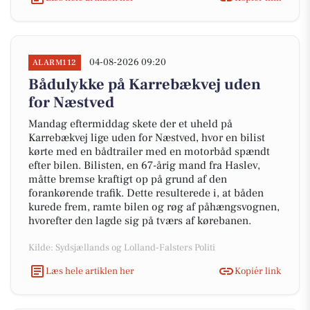
04-08-2026 09:20
ALARM112
Bådulykke på Karrebækvej uden
for Næstved
Mandag eftermiddag skete der et uheld på
Karrebækvej lige uden for Næstved, hvor en bilist
kørte med en bådtrailer med en motorbåd spændt
efter bilen. Bilisten, en 67-årig mand fra Haslev,
måtte bremse kraftigt op på grund af den
forankørende trafik. Dette resulterede i, at båden
kurede frem, ramte bilen og røg af påhængsvognen,
hvorefter den lagde sig på tværs af kørebanen.
Kilde: Sydsjællands og Lolland-Falsters Politi
Læs hele artiklen her
Kopiér link