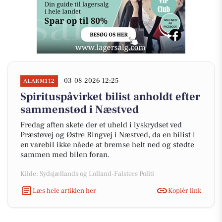
03-08-2026 12:25
ALARM112
Spirituspåvirket bilist anholdt efter
sammenstød i Næstved
Fredag aften skete der et uheld i lyskrydset ved
Præstøvej og Østre Ringvej i Næstved, da en bilist i
en varebil ikke nåede at bremse helt ned og stødte
sammen med bilen foran.
Kilde: Sydsjællands og Lolland-Falsters Politi
Læs hele artiklen her
Kopiér link