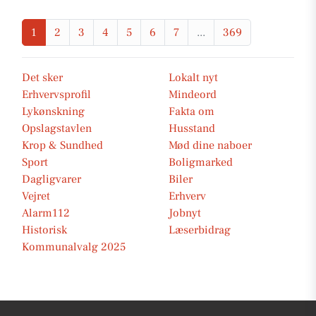
1
2
3
4
5
6
7
...
369
Det sker
Lokalt nyt
Erhvervsprofil
Mindeord
Lykønskning
Fakta om
Opslagstavlen
Husstand
Krop & Sundhed
Mød dine naboer
Sport
Boligmarked
Dagligvarer
Biler
Vejret
Erhverv
Alarm112
Jobnyt
Historisk
Læserbidrag
Kommunalvalg 2025