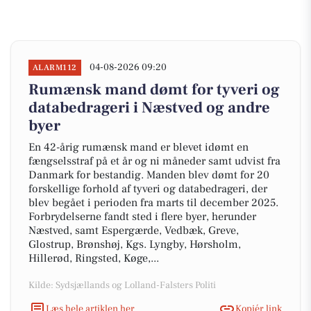
04-08-2026 09:20
ALARM112
Rumænsk mand dømt for tyveri og
databedrageri i Næstved og andre
byer
En 42-årig rumænsk mand er blevet idømt en
fængselsstraf på et år og ni måneder samt udvist fra
Danmark for bestandig. Manden blev dømt for 20
forskellige forhold af tyveri og databedrageri, der
blev begået i perioden fra marts til december 2025.
Forbrydelserne fandt sted i flere byer, herunder
Næstved, samt Espergærde, Vedbæk, Greve,
Glostrup, Brønshøj, Kgs. Lyngby, Hørsholm,
Hillerød, Ringsted, Køge,...
Kilde: Sydsjællands og Lolland-Falsters Politi
Læs hele artiklen her
Kopiér link