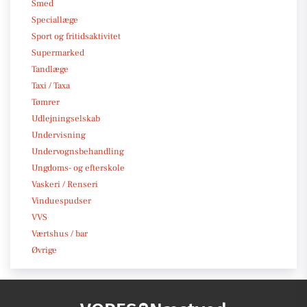
Smed
Speciallæge
Sport og fritidsaktivitet
Supermarked
Tandlæge
Taxi / Taxa
Tømrer
Udlejningselskab
Undervisning
Undervognsbehandling
Ungdoms- og efterskole
Vaskeri / Renseri
Vinduespudser
VVS
Værtshus / bar
Øvrige