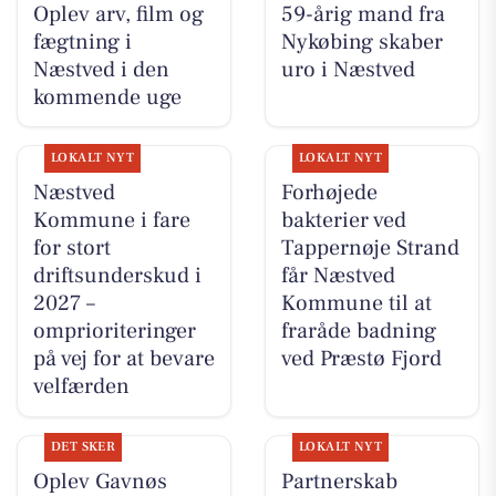
Oplev arv, film og
59-årig mand fra
fægtning i
Nykøbing skaber
Næstved i den
uro i Næstved
kommende uge
LOKALT NYT
LOKALT NYT
Næstved
Forhøjede
Kommune i fare
bakterier ved
for stort
Tappernøje Strand
driftsunderskud i
får Næstved
2027 –
Kommune til at
omprioriteringer
fraråde badning
på vej for at bevare
ved Præstø Fjord
velfærden
DET SKER
LOKALT NYT
Oplev Gavnøs
Partnerskab