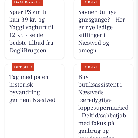
DAGLIGVARER
JOBNYT
Spier PS vin til
Savner du nye
kun 39 kr. og
græsgange? - Her
Yoggi yoghurt til
er nye ledige
12 kr. - se de
stillinger i
bedste tilbud fra
Næstved og
DagliBrugsen
omegn
DET SKER
JOBNYT
Tag med på en
Bliv
historisk
butiksassistent i
byvandring
Næstveds
gennem Næstved
bæredygtige
loppesupermarked
: Deltid/sabbatjob
med fokus på
genbrug og