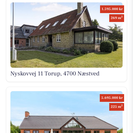
1.595.000 kr
2
269 m
Nyskovvej 11 Torup, 4700 Næstved
5.695.000 kr
2
225 m