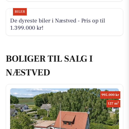
BILER
De dyreste biler i Næstved - Pris op til
1.399.000 kr!
BOLIGER TIL SALG I
NÆSTVED
995.000 kr
2
127 m