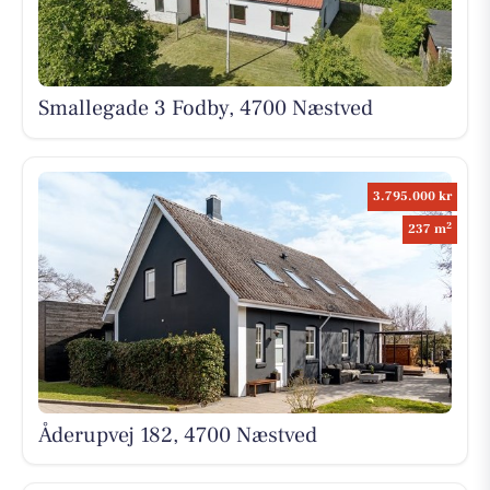
Smallegade 3 Fodby, 4700 Næstved
3.795.000 kr
2
237 m
Åderupvej 182, 4700 Næstved