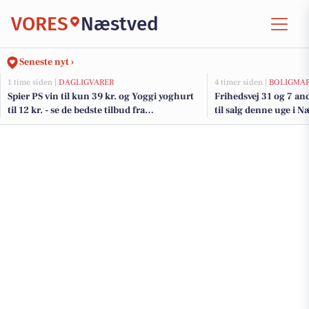
VORES
Næstved
Seneste nyt ›
1 time siden |
DAGLIGVARER
4 timer siden |
BOLIGMA
Spier PS vin til kun 39 kr. og Yoggi yoghurt
Frihedsvej 31 og 7 an
til 12 kr. - se de bedste tilbud fra
til salg denne uge i N
DagliBrugsen
her.