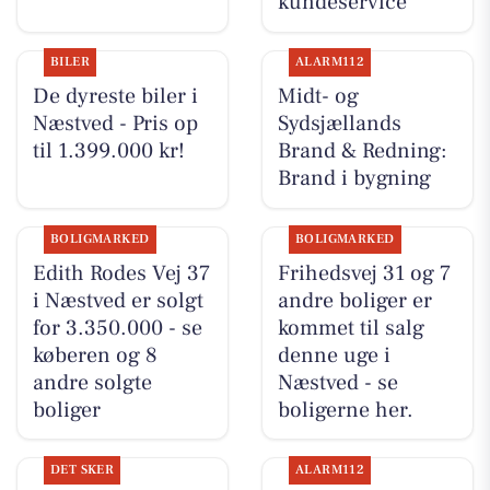
kundeservice
BILER
ALARM112
De dyreste biler i
Midt- og
Næstved - Pris op
Sydsjællands
til 1.399.000 kr!
Brand & Redning:
Brand i bygning
BOLIGMARKED
BOLIGMARKED
Edith Rodes Vej 37
Frihedsvej 31 og 7
i Næstved er solgt
andre boliger er
for 3.350.000 - se
kommet til salg
køberen og 8
denne uge i
andre solgte
Næstved - se
boliger
boligerne her.
DET SKER
ALARM112