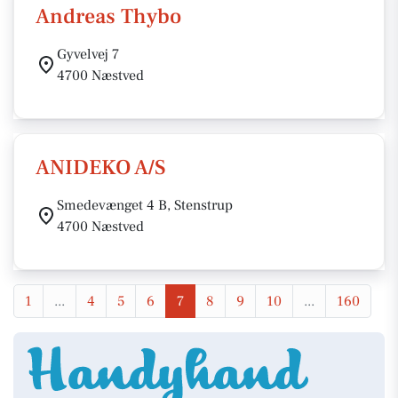
Andreas Thybo
Gyvelvej 7
4700 Næstved
ANIDEKO A/S
Smedevænget 4 B, Stenstrup
4700 Næstved
1
...
4
5
6
7
8
9
10
...
160