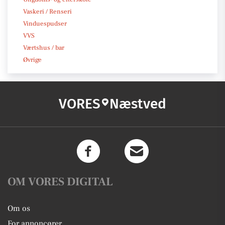
Vaskeri / Renseri
Vinduespudser
VVS
Værtshus / bar
Øvrige
VORES
Næstved
OM VORES DIGITAL
Om os
For annoncører