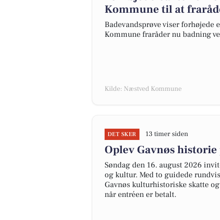
Kommune til at fraråd
Badevandsprøve viser forhøjede e
Kommune fraråder nu badning ved 
Kilde: Næstved Kommune
13 timer siden
DET SKER
Oplev Gavnøs historie
Søndag den 16. august 2026 invit
og kultur. Med to guidede rundvi
Gavnøs kulturhistoriske skatte o
når entréen er betalt.