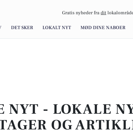
Gratis nyheder fra
dit
lokalområde
V
DET SKER
LOKALT NYT
MØD DINE NABOER
E NYT - LOKALE N
TAGER OG ARTIKL