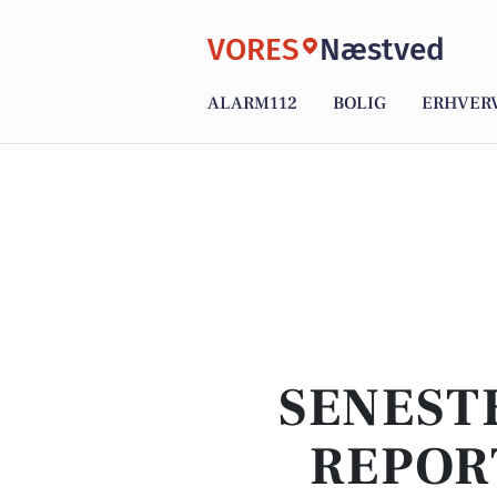
VORES
Næstved
ALARM112
BOLIG
ERHVER
SENEST
REPOR