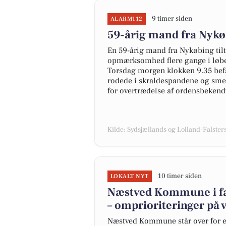
9 timer siden
ALARM112
59-årig mand fra Nykø
En 59-årig mand fra Nykøbing tilt
opmærksomhed flere gange i løbet 
Torsdag morgen klokken 9.35 bef
rodede i skraldespandene og smed 
for overtrædelse af ordensbekend
Kilde: Sydsjællands og Lolland-Falsters 
10 timer siden
LOKALT NYT
Næstved Kommune i far
– omprioriteringer på v
Næstved Kommune står over for et