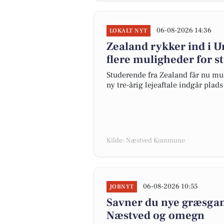
06-08-2026 14:36
LOKALT NYT
Zealand rykker ind i 
flere muligheder for 
Studerende fra Zealand får nu mu
ny tre-årig lejeaftale indgår plad
Kilde: Næstved Kommune
06-08-2026 10:55
JOBNYT
Savner du nye græsgange
Næstved og omegn