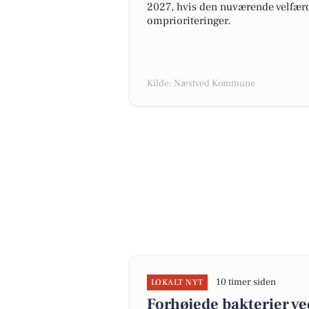
2027, hvis den nuværende velfærd
omprioriteringer.
Kilde: Næstved Kommune
10 timer siden
LOKALT NYT
Forhøjede bakterier v