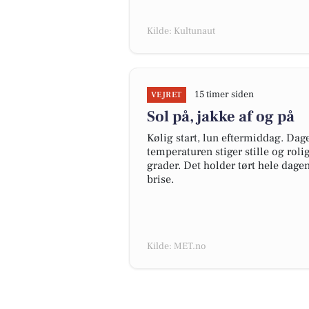
Kilde: Kultunaut
15 timer siden
VEJRET
Sol på, jakke af og på
Kølig start, lun eftermiddag. Da
temperaturen stiger stille og ro
grader. Det holder tørt hele dage
brise.
Kilde: MET.no