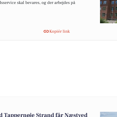
sservice skal bevares, og der arbejdes på
Kopiér link
ed Tappernøje Strand får Næstved