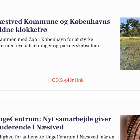
Næstved Kommune og Københavns
ældne klokkefrø
ammen med Zoo i København for at styrke
rø med nye udsætninger og partnerskabsaftale.
Kopiér link
UngeCentrum: Nyt samarbejde giver
studerende i Næstved
lighed for at benytte UngeCentrum i Næstved, når en