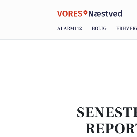
VORES
Næstved
ALARM112
BOLIG
ERHVER
SENEST
REPOR