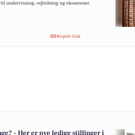
s til undervisning, vejledning og eksamener.
Kopiér link
? - Her er nye ledige stillinger i