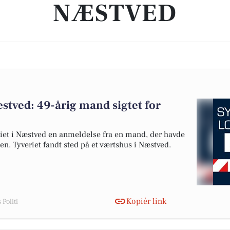
NÆSTVED
æstved: 49-årig mand sigtet for
iet i Næstved en anmeldelse fra en mand, der havde
den. Tyveriet fandt sted på et værtshus i Næstved.
Kopiér link
Politi