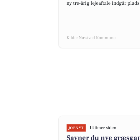
ny tre-årig lejeaftale indgår plad
Kilde: Næstved Kommune
14 timer siden
JOBNYT
Savner du nye græsgange