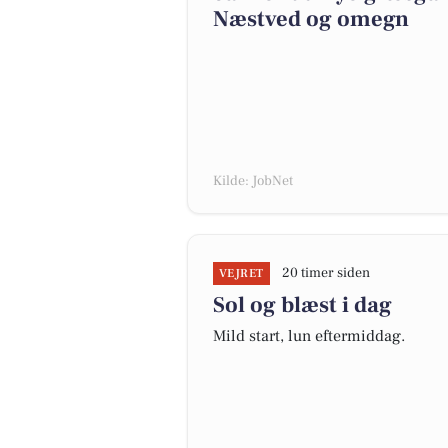
Næstved og omegn
Kilde: JobNet
20 timer siden
VEJRET
Sol og blæst i dag
Mild start, lun eftermiddag.