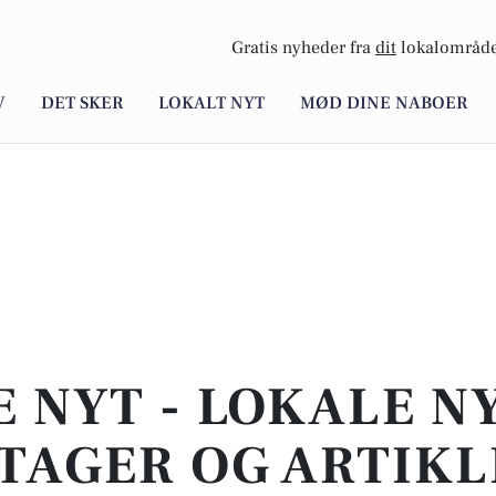
Gratis nyheder fra
dit
lokalområde
V
DET SKER
LOKALT NYT
MØD DINE NABOER
E NYT - LOKALE N
TAGER OG ARTIKL