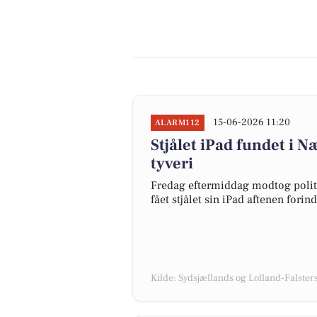
15-06-2026 11:20
ALARM112
Stjålet iPad fundet i N
tyveri
Fredag eftermiddag modtog polit
fået stjålet sin iPad aftenen forin
Kilde: Sydsjællands og Lolland-Falsters 