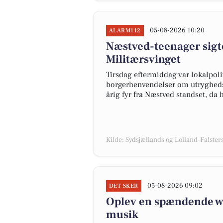
05-08-2026 10:20
ALARM112
Næstved-teenager sigte
Militærsvinget
Tirsdag eftermiddag var lokalpolit
borgerhenvendelser om utryghedss
årig fyr fra Næstved standset, da
Kilde: Sydsjællands og Lolland-Falsters 
05-08-2026 09:02
DET SKER
Oplev en spændende we
musik