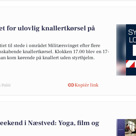
t for ulovlig knallertkørsel på
iet til stede i området Militærsvinget efter flere
kabende knallertkørsel. Klokken 17.00 blev en 17-
 han kom kørende på knallert uden styrthjelm.
Kopiér link
Politi
ekend i Næstved: Yoga, film og