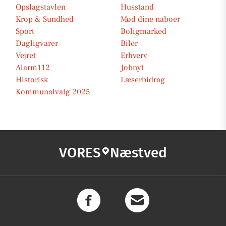
Opslagstavlen
Husstand
Krop & Sundhed
Mød dine naboer
Sport
Boligmarked
Dagligvarer
Biler
Vejret
Erhverv
Alarm112
Jobnyt
Historisk
Læserbidrag
Kommunalvalg 2025
VORES
Næstved