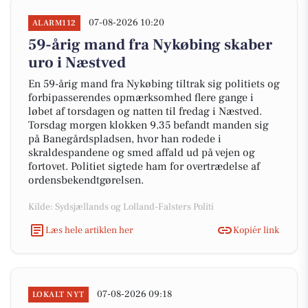
07-08-2026 10:20
ALARM112
59-årig mand fra Nykøbing skaber
uro i Næstved
En 59-årig mand fra Nykøbing tiltrak sig politiets og
forbipasserendes opmærksomhed flere gange i
løbet af torsdagen og natten til fredag i Næstved.
Torsdag morgen klokken 9.35 befandt manden sig
på Banegårdspladsen, hvor han rodede i
skraldespandene og smed affald ud på vejen og
fortovet. Politiet sigtede ham for overtrædelse af
ordensbekendtgørelsen.
Kilde: Sydsjællands og Lolland-Falsters Politi
Læs hele artiklen her
Kopiér link
07-08-2026 09:18
LOKALT NYT