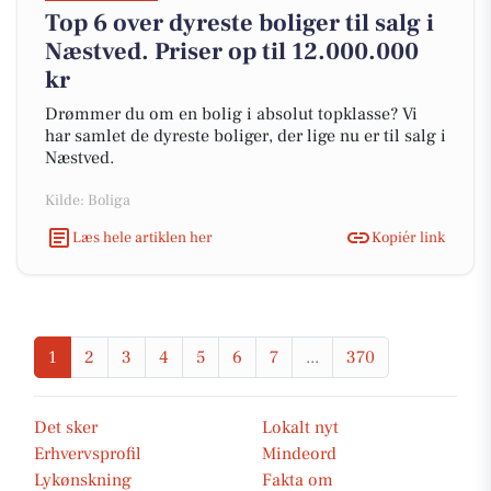
Top 6 over dyreste boliger til salg i
Næstved. Priser op til 12.000.000
kr
Drømmer du om en bolig i absolut topklasse? Vi
har samlet de dyreste boliger, der lige nu er til salg i
Næstved.
Kilde: Boliga
Læs hele artiklen her
Kopiér link
1
2
3
4
5
6
7
...
370
Det sker
Lokalt nyt
Erhvervsprofil
Mindeord
Lykønskning
Fakta om