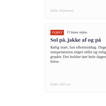
Kilde: Kultunaut
17 timer siden
VEJRET
Sol på, jakke af og på
Kølig start, lun eftermiddag. Da
temperaturen stiger stille og ro
grader. Det holder tørt hele dage
brise.
Kilde: MET.no