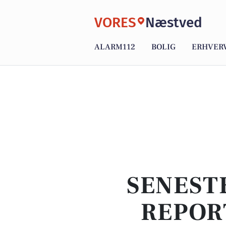
VORES
Næstved
ALARM112
BOLIG
ERHVER
SENEST
REPOR