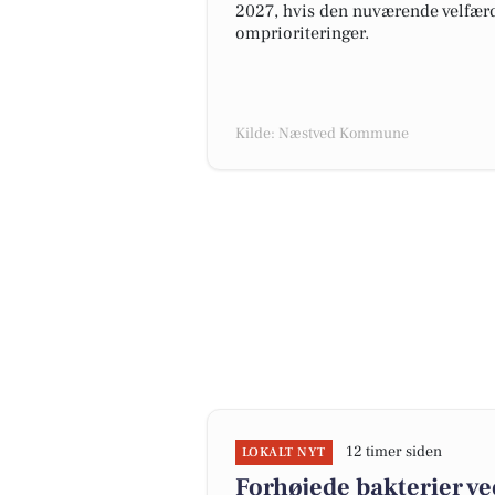
2027, hvis den nuværende velfærd
omprioriteringer.
Kilde: Næstved Kommune
12 timer siden
LOKALT NYT
Forhøjede bakterier v