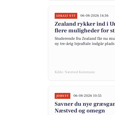
06-08-2026 14:36
LOKALT NYT
Zealand rykker ind i 
flere muligheder for 
Studerende fra Zealand får nu mu
ny tre-årig lejeaftale indgår plad
Kilde: Næstved Kommune
06-08-2026 10:55
JOBNYT
Savner du nye græsgange
Næstved og omegn