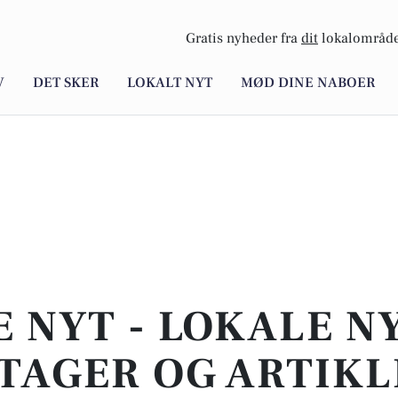
Gratis nyheder fra
dit
lokalområde
V
DET SKER
LOKALT NYT
MØD DINE NABOER
E NYT - LOKALE N
TAGER OG ARTIKL