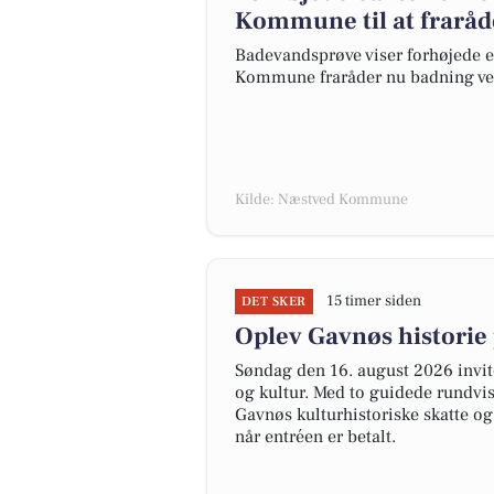
Kommune til at fraråd
Badevandsprøve viser forhøjede e
Kommune fraråder nu badning ved 
Kilde: Næstved Kommune
15 timer siden
DET SKER
Oplev Gavnøs historie
Søndag den 16. august 2026 invit
og kultur. Med to guidede rundvi
Gavnøs kulturhistoriske skatte o
når entréen er betalt.