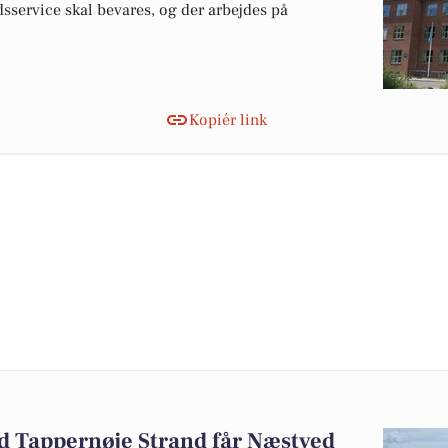
sservice skal bevares, og der arbejdes på
Kopiér link
ed Tappernøje Strand får Næstved