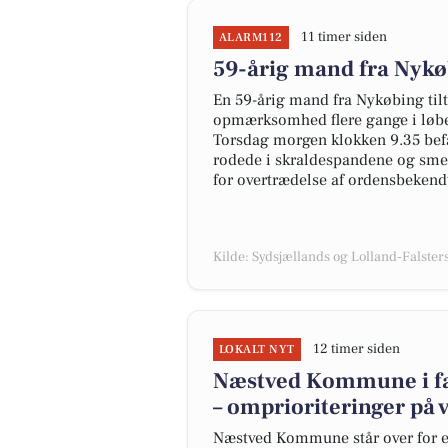
11 timer siden
ALARM112
59-årig mand fra Nykø
En 59-årig mand fra Nykøbing tilt
opmærksomhed flere gange i løbet 
Torsdag morgen klokken 9.35 bef
rodede i skraldespandene og smed 
for overtrædelse af ordensbekend
Kilde: Sydsjællands og Lolland-Falsters 
12 timer siden
LOKALT NYT
Næstved Kommune i far
– omprioriteringer på v
Næstved Kommune står over for et